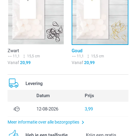
Zwart
Goud
11,1
15,5 cm
11,1
15,5 cm
Vanaf
20,99
Vanaf
20,99
Levering
Datum
Prijs
12-08-2026
3,99
Meer informatie over alle bezorgopties
Heb je een taalfoutje
Krijg een gratis