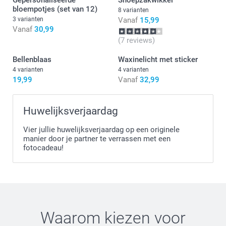
of
snoeparmband
bloempotjes (set van 12)
8 varianten
vind je hier. Niet geschikt voor kinderen jonger dan 3 jaar.
3 varianten
Vanaf
15,99
Vanaf
30,99
(7 reviews)
Bellenblaas
Waxinelicht met sticker
4 varianten
4 varianten
19,99
Vanaf
32,99
Huwelijksverjaardag
Vier jullie huwelijksverjaardag op een originele
manier door je partner te verrassen met een
fotocadeau!
Waarom kiezen voor