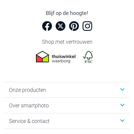
Blijf op de hoogte!
Shop met vertrouwen
Onze producten
Foto's afdrukken
Over smartphoto
Fotoboeken
Wanddecoratie
smartphoto
Service & contact
Fotocadeaus
Vacatures
Kalenders & agenda's
Sitemap
Service & Contact