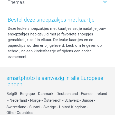
Thema's
Kaarten
Bestelproces
Tevredenheidsgarantie
Voorwaarden
Mijn account
Kerst
Herroepingsrecht
Mijn orderstatus
Baby
Bestel deze snoepzakjes met kaartje
Privacy
smartbonus
Moederdag
Deze leuke snoepzakjes met kaartjes zet je nadat je jouw
Cookiebeleid
smartfriends
Vaderdag
snoepzakjes heb gevuld met je favoriete snoepjes
Reviews
service@smartphoto.nl
Huwelijk
gemakkelijk zelf in elkaar. De leuke kaartjes en de
Prijslijst
Affiliate partnerprogramma
paperclips worden er bij geleverd. Leuk om te geven op
Investor Relations
Partnerships
school, na een kinderfeestje of tijdens een ander
evenement.
Influencer partnerprogramma
smartphoto is aanwezig in alle Europese
landen:
België
-
Belgique
-
Danmark
-
Deutschland
-
France
-
Ireland
-
Nederland
-
Norge
-
Österreich
-
Schweiz
-
Suisse
-
Switzerland
-
Suomi
-
Sverige
-
United Kingdom
-
Other Countries