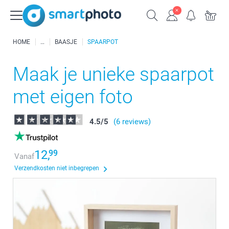
HOME
BAASJE
SPAARPOT
Maak je unieke spaarpot
met eigen foto
4.5
/
5
(6 reviews)
12,
99
Vanaf
Verzendkosten niet inbegrepen