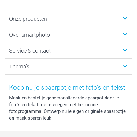
Onze producten
Foto's afdrukken
Over smartphoto
Fotoboeken
Wanddecoratie
smartphoto
Service & contact
Fotocadeaus
Vacatures
Kalenders & agenda's
Sitemap
Service & Contact
Thema's
Kaarten
Bestelproces
Tevredenheidsgarantie
Voorwaarden
Mijn account
Kerst
Herroepingsrecht
Mijn orderstatus
Baby
Koop nu je spaarpotje met foto's en tekst
Privacy
smartbonus
Moederdag
Maak en bestel je gepersonaliseerde spaarpot door je
Cookiebeleid
smartfriends
Vaderdag
foto's en tekst toe te voegen met het online
Reviews
service@smartphoto.nl
Huwelijk
fotoprogramma. Ontwerp nu je eigen originele spaarpotje
Prijslijst
Affiliate partnerprogramma
en maak sparen leuk!
Investor Relations
Partnerships
Influencer partnerprogramma