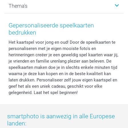
Kalenders & agenda's
Sitemap
Service & Contact
Thema's
Kaarten
Bestelproces
Tevredenheidsgarantie
Voorwaarden
Mijn account
Kerst
Herroepingsrecht
Mijn orderstatus
Baby
Gepersonaliseerde speelkaarten
Privacy
smartbonus
Moederdag
bedrukken
Cookiebeleid
smartfriends
Vaderdag
Het kaartspel voor jong en oud! Door de speelkaarten te
Reviews
service@smartphoto.nl
Huwelijk
personaliseren met je eigen mooiste foto's en
Prijslijst
Affiliate partnerprogramma
herinneringen creëer je een geweldig spel kaarten waar jij,
Investor Relations
Partnerships
je vrienden en familie urenlang plezier aan beleven. De
Influencer partnerprogramma
speelkaarten maken doe je in slechts enkele minuten tijd
waarna je deze kan kopen en in de beste kwaliteit kan
laten drukken. Personaliseer zelf jouw eigen kaartspel en
geef het als een uniek cadeau, geschikt voor elke
gelegenheid. Laat het spel beginnen!
smartphoto is aanwezig in alle Europese
landen: