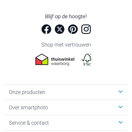
Blijf op de hoogte!
Shop met vertrouwen
Onze producten
Foto's afdrukken
Over smartphoto
Fotoboeken
Wanddecoratie
smartphoto
Service & contact
Fotocadeaus
Vacatures