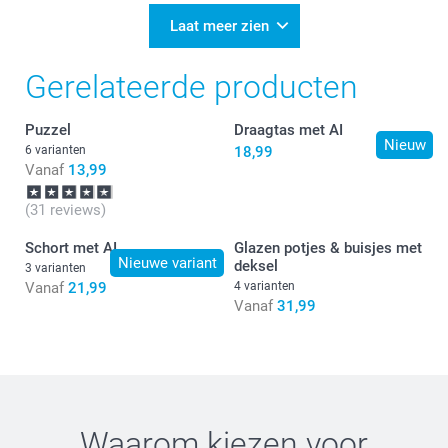
11:08
Bedankt voor je review,
Laat meer zien
Heel veel plezier van de speelkaarten!
Gerelateerde producten
Puzzel
Draagtas met AI
Nieuw
6 varianten
18,99
Vanaf
13,99
(31 reviews)
Schort met AI
Glazen potjes & buisjes met
Nieuwe variant
deksel
3 varianten
Vanaf
21,99
4 varianten
Vanaf
31,99
Waarom kiezen voor