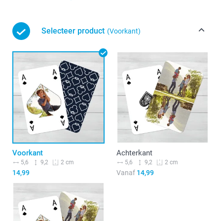
Selecteer product
(Voorkant)
Voorkant
Achterkant
5,6
9,2
5,6
9,2
2 cm
2 cm
14,99
Vanaf
14,99