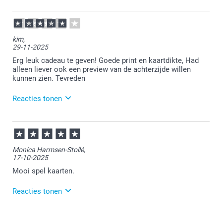
18-12-2025
11:22
Bedankt voor je review. Heel leuk om te horen dat je
kim,
zo tevreden bent over je ontvangen speelkaarten.
29-11-2025
Heel veel plezier ervan!
Erg leuk cadeau te geven! Goede print en kaartdikte, Had
alleen liever ook een preview van de achterzijde willen
kunnen zien. Tevreden
Reacties tonen
01-12-2025
13:57
Veel plezier ervan!
Monica Harmsen-Stollé,
17-10-2025
Mooi spel kaarten.
Reacties tonen
21-10-2025