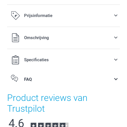
Prijsinformatie
Alle prijzen zijn in EURO (€) inclusief BTW en exclusief
Omschrijving
verzendkosten.
Specificaties
FAQ
Product reviews van
Trustpilot
4.6