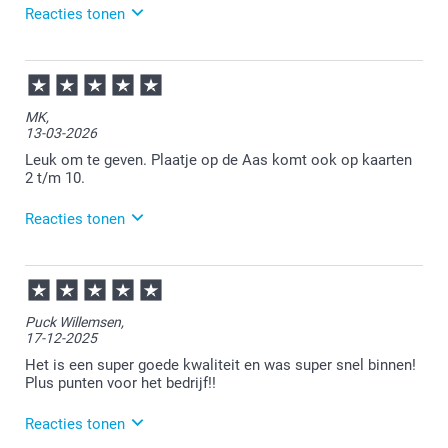
Reacties tonen
28-07-2026
14:39
Heel veel plezier ervan!
MK,
13-03-2026
Leuk om te geven. Plaatje op de Aas komt ook op kaarten
2 t/m 10.
Reacties tonen
16-03-2026
11:46
Heel veel plezier van het kaartenspel!
Puck Willemsen,
17-12-2025
Het is een super goede kwaliteit en was super snel binnen!
Plus punten voor het bedrijf!!
Reacties tonen