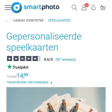
CADEAU VOOR PETER
SPEELKAARTEN
Gepersonaliseerde
speelkaarten
4.6
/
5
(97 reviews)
14,
99
Vanaf
Verzendkosten niet inbegrepen