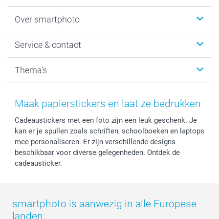
Foto's afdrukken
Over smartphoto
Fotoboeken
Wanddecoratie
smartphoto
Service & contact
Fotocadeaus
Vacatures
Kalenders & agenda's
Sitemap
Service & Contact
Thema's
Kaarten
Bestelproces
Tevredenheidsgarantie
Voorwaarden
Mijn account
Kerst
Herroepingsrecht
Mijn orderstatus
Baby
Maak papierstickers en laat ze bedrukken
Privacy
smartbonus
Moederdag
Cadeaustickers met een foto zijn een leuk geschenk. Je
Cookiebeleid
smartfriends
Vaderdag
kan er je spullen zoals schriften, schoolboeken en laptops
Reviews
service@smartphoto.nl
Huwelijk
mee personaliseren. Er zijn verschillende designs
Prijslijst
Affiliate partnerprogramma
beschikbaar voor diverse gelegenheden. Ontdek de
Investor Relations
Partnerships
cadeausticker.
Influencer partnerprogramma
smartphoto is aanwezig in alle Europese
landen: