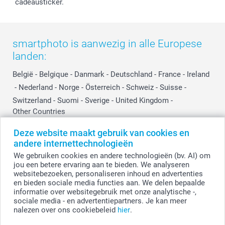
Investor Relations
Partnerships
cadeausticker.
Influencer partnerprogramma
smartphoto is aanwezig in alle Europese
landen:
België
-
Belgique
-
Danmark
-
Deutschland
-
France
-
Ireland
-
Nederland
-
Norge
-
Österreich
-
Schweiz
-
Suisse
-
Switzerland
-
Suomi
-
Sverige
-
United Kingdom
-
Other Countries
Deze website maakt gebruik van cookies en
andere internettechnologieën
Alle prijzen zijn in EURO (€) inclusief BTW en exclusief verzendkosten.
We gebruiken cookies en andere technologieën (bv. AI) om
jou een betere ervaring aan te bieden. We analyseren
websitebezoeken, personaliseren inhoud en advertenties
en bieden sociale media functies aan. We delen bepaalde
© smartphoto group. Alle rechten voorbehouden.
Disclaimer
informatie over websitegebruik met onze analytische -,
sociale media - en advertentiepartners. Je kan meer
nalezen over ons cookiebeleid
hier
.