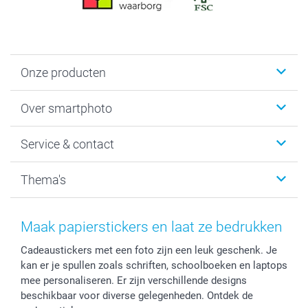
Onze producten
Foto's afdrukken
Over smartphoto
Fotoboeken
Wanddecoratie
smartphoto
Service & contact
Fotocadeaus
Vacatures
Kalenders & agenda's
Sitemap
Service & Contact
Thema's
Kaarten
Bestelproces
Tevredenheidsgarantie
Voorwaarden
Mijn account
Kerst
Herroepingsrecht
Mijn orderstatus
Baby
Maak papierstickers en laat ze bedrukken
Privacy
smartbonus
Moederdag
Cadeaustickers met een foto zijn een leuk geschenk. Je
Cookiebeleid
smartfriends
Vaderdag
kan er je spullen zoals schriften, schoolboeken en laptops
Reviews
service@smartphoto.nl
Huwelijk
mee personaliseren. Er zijn verschillende designs
Prijslijst
Affiliate partnerprogramma
beschikbaar voor diverse gelegenheden. Ontdek de