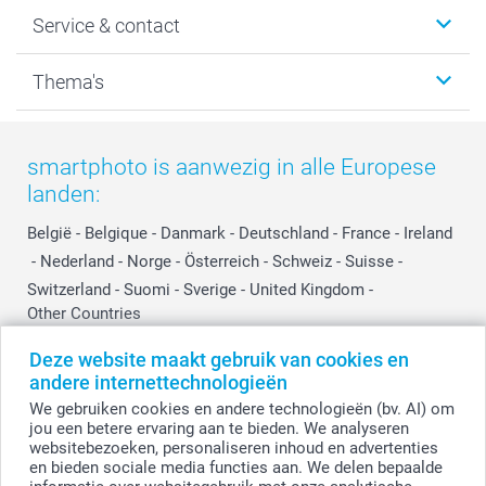
Wanddecoratie
smartphoto
Service & contact
Fotocadeaus
Vacatures
Kalenders & agenda's
Sitemap
Service & Contact
Thema's
Kaarten
Bestelproces
Tevredenheidsgarantie
Voorwaarden
Mijn account
Kerst
Herroepingsrecht
Mijn orderstatus
Baby
smartphoto is aanwezig in alle Europese
Privacy
smartbonus
Moederdag
landen:
Cookiebeleid
smartfriends
Vaderdag
Reviews
service@smartphoto.nl
Huwelijk
België
-
Belgique
-
Danmark
-
Deutschland
-
France
-
Ireland
Prijslijst
Affiliate partnerprogramma
-
Nederland
-
Norge
-
Österreich
-
Schweiz
-
Suisse
-
Investor Relations
Partnerships
Switzerland
-
Suomi
-
Sverige
-
United Kingdom
-
Other Countries
Influencer partnerprogramma
Deze website maakt gebruik van cookies en
andere internettechnologieën
Alle prijzen zijn in EURO (€) inclusief BTW en exclusief verzendkosten.
We gebruiken cookies en andere technologieën (bv. AI) om
jou een betere ervaring aan te bieden. We analyseren
websitebezoeken, personaliseren inhoud en advertenties
en bieden sociale media functies aan. We delen bepaalde
© smartphoto group. Alle rechten voorbehouden.
Disclaimer