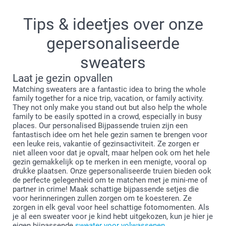
40 cm
Tips & ideetjes over onze
37 cm
gepersonaliseerde
7-8 jaar
sweaters
53 cm
Laat je gezin opvallen
43 cm
Matching sweaters are a fantastic idea to bring the whole
family together for a nice trip, vacation, or family activity.
41 cm
They not only make you stand out but also help the whole
family to be easily spotted in a crowd, especially in busy
Wassen:
9-11 jaar
places. Our personalised Bijpassende truien zijn een
fantastisch idee om het hele gezin samen te brengen voor
Droger:
een leuke reis, vakantie of gezinsactiviteit. Ze zorgen er
58 cm
Strijken:
niet alleen voor dat je opvalt, maar helpen ook om het hele
Bleken:
gezin gemakkelijk op te merken in een menigte, vooral op
46 cm
Stomen:
drukke plaatsen. Onze gepersonaliseerde truien bieden ook
de perfecte gelegenheid om te matchen met je mini-me of
45 cm
partner in crime! Maak schattige bijpassende setjes die
voor herinneringen zullen zorgen om te koesteren. Ze
12-14 jaar
zorgen in elk geval voor heel schattige fotomomenten. Als
je al een sweater voor je kind hebt uitgekozen, kun je hier je
63 cm
eigen bijpassende
sweater voor volwassenen