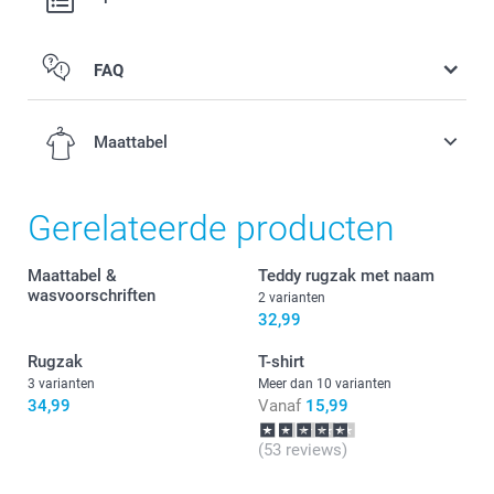
FAQ
Maattabel
Gerelateerde producten
3-4 jaar
Maattabel &
Teddy rugzak met naam
43 cm
wasvoorschriften
2 varianten
32,99
36 cm
Rugzak
T-shirt
33 cm
3 varianten
Meer dan 10 varianten
34,99
Vanaf
15,99
5-6 jaar
(53 reviews)
48 cm