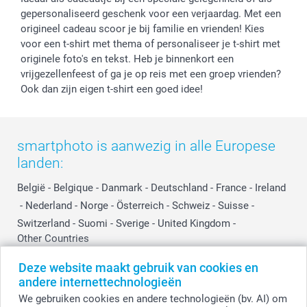
gepersonaliseerd geschenk voor een verjaardag. Met een
origineel cadeau scoor je bij familie en vrienden! Kies
voor een t-shirt met thema of personaliseer je t-shirt met
originele foto's en tekst. Heb je binnenkort een
vrijgezellenfeest of ga je op reis met een groep vrienden?
Ook dan zijn eigen t-shirt een goed idee!
smartphoto is aanwezig in alle Europese
landen:
België
-
Belgique
-
Danmark
-
Deutschland
-
France
-
Ireland
-
Nederland
-
Norge
-
Österreich
-
Schweiz
-
Suisse
-
Switzerland
-
Suomi
-
Sverige
-
United Kingdom
-
Other Countries
Deze website maakt gebruik van cookies en
andere internettechnologieën
Alle prijzen zijn in EURO (€) inclusief BTW en exclusief verzendkosten.
We gebruiken cookies en andere technologieën (bv. AI) om