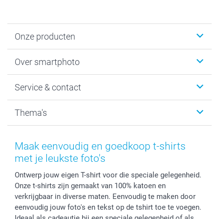
Onze producten
Foto's afdrukken
Over smartphoto
Fotoboeken
Wanddecoratie
smartphoto
Service & contact
Fotocadeaus
Vacatures
Kalenders & agenda's
Sitemap
Service & Contact
Thema's
Kaarten
Bestelproces
Tevredenheidsgarantie
Voorwaarden
Mijn account
Kerst
Herroepingsrecht
Mijn orderstatus
Baby
Maak eenvoudig en goedkoop t-shirts
Privacy
smartbonus
Moederdag
met je leukste foto's
Cookiebeleid
smartfriends
Vaderdag
Ontwerp jouw eigen T-shirt voor die speciale gelegenheid.
Reviews
service@smartphoto.nl
Huwelijk
Onze t-shirts zijn gemaakt van 100% katoen en
Prijslijst
Affiliate partnerprogramma
verkrijgbaar in diverse maten. Eenvoudig te maken door
Investor Relations
Partnerships
eenvoudig jouw foto's en tekst op de tshirt toe te voegen.
Influencer partnerprogramma
Ideaal als cadeautje bij een speciale gelegenheid of als