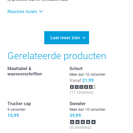
19 cm
Reacties tonen
XL
24-12-2024
10:02
76 cm
Bedankt voor je review. Wat leuk om te horen dat je
Laat meer zien
tevreden bent. Heel veel plezier van je t-shirt en we
58,5 cm
zien je graag nog eens terug.
Gerelateerde producten
19,5 cm
Maattabel &
Schort
XXL
wasvoorschriften
Meer dan 10 varianten
Vanaf
21,99
77,2 cm
61,5 cm
(17 reviews)
Trucker cap
Sweater
20 cm
9 varianten
Meer dan 10 varianten
15,99
39,99
(6 reviews)