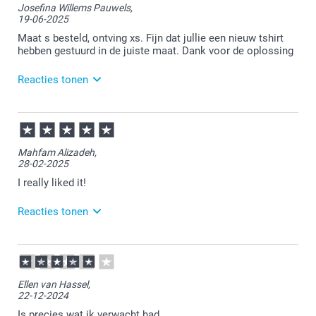
Josefina Willems Pauwels,
ontvangen T-shirt. Wij wensen je er veel plezier van!
19-06-2025
S
Maat s besteld, ontving xs. Fijn dat jullie een nieuw tshirt
hebben gestuurd in de juiste maat. Dank voor de oplossing
70 cm
Reacties tonen
49,5 cm
23-06-2025
18 cm
12:20
Bedankt voor je review. Vervelend om te horen dat je
M
Mahfam Alizadeh,
bestelde t-shirt niet naar wens is ontvangen. We zien
28-02-2025
dat je ons ook gemaild hebt, we willen graag met je
71,5 cm
mee kijken om het voor je op te lossen.
I really liked it!
53 cm
Reacties tonen
19 cm
03-03-2025
L
11:38
Thanks for your review. We are glad that you are so
Ellen van Hassel,
happy with your t-shirt. Enjoy it!
73 cm
22-12-2024
55 cm
Is precies wat ik verwacht had.