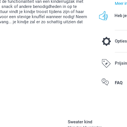
de functionaliteit van een kinderrugzak met
Meer i
, snack of andere benodigdheden in op te
uur vindt je kindje troost tijdens zijn of haar
Heb je
 voor een stevige knuffel wanneer nodig! Neem
g... je kindje zal er zo schattig uitzien dat
Optie
Voeg een Ni
Prijsi
14,99 / stuk
Alle prijzen zi
FAQ
Originele Nij
Kan gebruikt
Gemakkelijk 
PVC zonder f
Afmetingen: 
Sweater kind