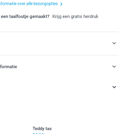
nformatie over alle bezorgopties
 een taalfoutje gemaakt?
Krijg een gratis herdruk
s
jntje spaarpot toe aan je bestelling
nformatie
jn in EURO (€) inclusief BTW en exclusief verzendkosten.
ntje spaarpot verkrijgbaar in 3 kleuren
 worden als decoratie voor de kinderkamer
schoon te maken, gemaakt van stofafstotend, onbreekbaar
talaten
12 cm (hoogte) x 6 cm (diameter)
Teddy tas