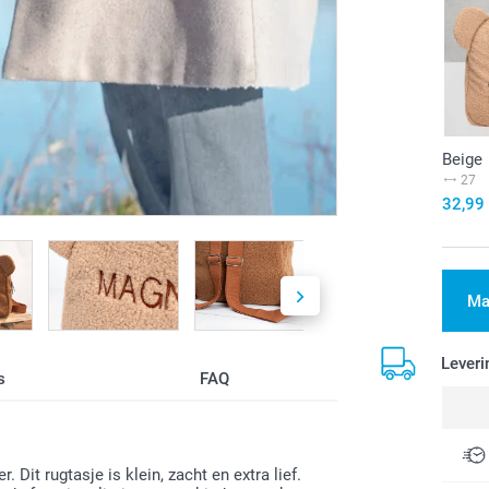
Beige
27
32,99
Ma
Leveri
s
FAQ
 Dit rugtasje is klein, zacht en extra lief.