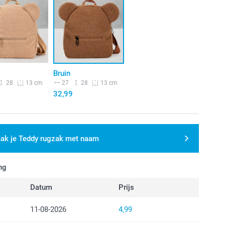
Bruin
28
27
28
13 cm
13 cm
32,99
ak je Teddy rugzak met naam
ng
Datum
Prijs
11-08-2026
4,99