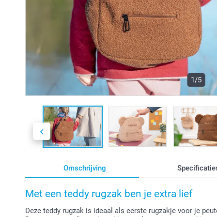
1/5
Omschrijving
Specificatie
Met een teddy rugzak ben je extra lief
Deze teddy rugzak is ideaal als eerste rugzakje voor je peuter.