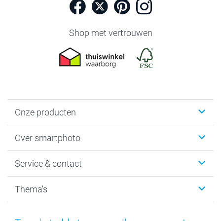
Shop met vertrouwen
Onze producten
Foto's afdrukken
Over smartphoto
Fotoboeken
Wanddecoratie
smartphoto
Service & contact
Fotocadeaus
Vacatures
Kalenders & agenda's
Sitemap
Service & Contact
Thema's
Kaarten
Bestelproces
Tevredenheidsgarantie
Voorwaarden
Mijn account
Kerst
Herroepingsrecht
Mijn orderstatus
Baby