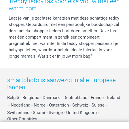
Trendy teddy tas voor elke vrouw met een
Privacy
smartbonus
Moederdag
warm hart
Cookiebeleid
smartfriends
Vaderdag
Laat je van je zachtste kant zien met deze schattige teddy
Reviews
service@smartphoto.nl
Huwelijk
shopper. Geborduurd met een persoonlijke boodschap zal
Prijslijst
Affiliate partnerprogramma
deze unieke shopper ieders hart doen smelten. Deze tas
Investor Relations
Partnerships
met één compartiment in zandkleur combineert
Influencer partnerprogramma
pragmatiek met warmte. In de teddy shopper passen al je
babyspulletjes, waardoor het de ideale luiertas is voor
jonge mama's. Wat zit er in jouw mom bag?
smartphoto is aanwezig in alle Europese
landen:
België
-
Belgique
-
Danmark
-
Deutschland
-
France
-
Ireland
-
Nederland
-
Norge
-
Österreich
-
Schweiz
-
Suisse
-
Switzerland
-
Suomi
-
Sverige
-
United Kingdom
-
Other Countries