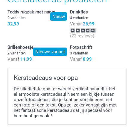
Teddy rugzak met naam
Drinkfles
Nieuw
2 varianten
4 varianten
32,99
Vanaf
26,99
(22 reviews)
Brillenhoesje
Fotoschrift
Nieuwe variant
2 varianten
3 varianten
Vanaf
11,99
Vanaf
8,99
Kerstcadeaus voor opa
De allerliefste opa ter wereld verdient natuurlijk het
allermooiste kerstcadeau! Neem een kijkje tussen
onze fotocadeaus, die je kunt personaliseren met
een foto of een tekst. Opa zal zeker verrast zijn met
het fantastische kerstcadeau dat jij speciaal voor
hem hebt gemaakt!