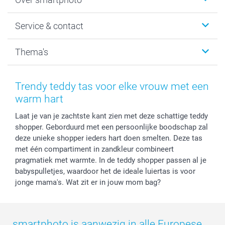
Fotoboeken
Wanddecoratie
smartphoto
Service & contact
Fotocadeaus
Vacatures
Kalenders & agenda's
Sitemap
Service & Contact
Thema's
Kaarten
Bestelproces
Tevredenheidsgarantie
Voorwaarden
Mijn account
Kerst
Herroepingsrecht
Mijn orderstatus
Baby
Trendy teddy tas voor elke vrouw met een
Privacy
smartbonus
Moederdag
warm hart
Cookiebeleid
smartfriends
Vaderdag
Laat je van je zachtste kant zien met deze schattige teddy
Reviews
service@smartphoto.nl
Huwelijk
shopper. Geborduurd met een persoonlijke boodschap zal
Prijslijst
Affiliate partnerprogramma
deze unieke shopper ieders hart doen smelten. Deze tas
Investor Relations
Partnerships
met één compartiment in zandkleur combineert
Influencer partnerprogramma
pragmatiek met warmte. In de teddy shopper passen al je
babyspulletjes, waardoor het de ideale luiertas is voor
jonge mama's. Wat zit er in jouw mom bag?
smartphoto is aanwezig in alle Europese