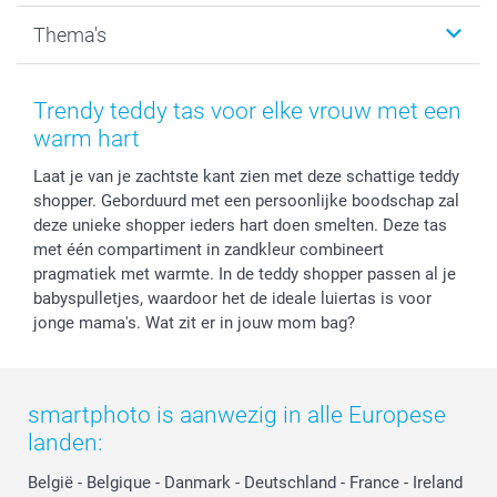
Kalenders & agenda's
Sitemap
Service & Contact
Thema's
Kaarten
Bestelproces
Tevredenheidsgarantie
Voorwaarden
Mijn account
Kerst
Herroepingsrecht
Mijn orderstatus
Baby
Trendy teddy tas voor elke vrouw met een
Privacy
smartbonus
Moederdag
warm hart
Cookiebeleid
smartfriends
Vaderdag
Laat je van je zachtste kant zien met deze schattige teddy
Reviews
service@smartphoto.nl
Huwelijk
shopper. Geborduurd met een persoonlijke boodschap zal
Prijslijst
Affiliate partnerprogramma
deze unieke shopper ieders hart doen smelten. Deze tas
Investor Relations
Partnerships
met één compartiment in zandkleur combineert
Influencer partnerprogramma
pragmatiek met warmte. In de teddy shopper passen al je
babyspulletjes, waardoor het de ideale luiertas is voor
jonge mama's. Wat zit er in jouw mom bag?
smartphoto is aanwezig in alle Europese
landen:
België
-
Belgique
-
Danmark
-
Deutschland
-
France
-
Ireland