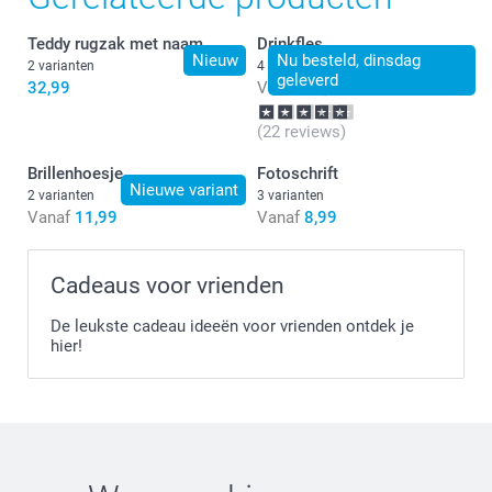
Teddy rugzak met naam
Drinkfles
Nieuw
Nu besteld, dinsdag
2 varianten
4 varianten
geleverd
32,99
Vanaf
26,99
(22 reviews)
Brillenhoesje
Fotoschrift
Nieuwe variant
2 varianten
3 varianten
Vanaf
11,99
Vanaf
8,99
Cadeaus voor vrienden
De leukste cadeau ideeën voor vrienden ontdek je
hier!