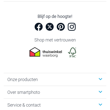
Blijf op de hoogte!
Shop met vertrouwen
Onze producten
Foto's afdrukken
Over smartphoto
Fotoboeken
Wanddecoratie
smartphoto
Service & contact
Fotocadeaus
Vacatures