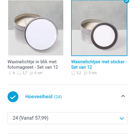
Waxinelichtje in blik met
Waxinelichtjes met sticker -
fotomagneet - Set van 12
Set van 12
4
6 cm
5 cm
3,7
3,2
Hoeveelheid
(24)