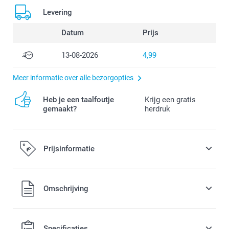
Levering
Datum
Prijs
13-08-2026
4,99
Meer informatie over alle bezorgopties
Heb je een taalfoutje
Krijg een gratis
gemaakt?
herdruk
Prijsinformatie
Alle prijzen zijn in EURO (€) inclusief BTW en exclusief
Omschrijving
verzendkosten.
Specificaties