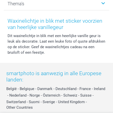
Thema's
Kaarten
Bestelproces
Tevredenheidsgarantie
Voorwaarden
Mijn account
Kerst
Herroepingsrecht
Mijn orderstatus
Baby
Waxinelichtje in blik met sticker voorzien
Privacy
smartbonus
Moederdag
van heerlijke vanillegeur
Cookiebeleid
smartfriends
Vaderdag
Dit waxinelichtje in blik met een heerlijke vanille geur is
Reviews
service@smartphoto.nl
Huwelijk
leuk als decoratie. Laat een leuke foto of quote afdrukken
Prijslijst
Affiliate partnerprogramma
op de sticker. Geef de waxinelichtjes cadeau na een
Investor Relations
Partnerships
bruiloft of een feestje.
Influencer partnerprogramma
smartphoto is aanwezig in alle Europese
landen:
België
-
Belgique
-
Danmark
-
Deutschland
-
France
-
Ireland
-
Nederland
-
Norge
-
Österreich
-
Schweiz
-
Suisse
-
Switzerland
-
Suomi
-
Sverige
-
United Kingdom
-
Other Countries