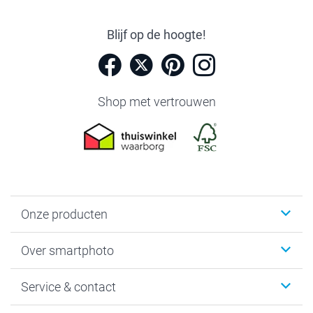
Blijf op de hoogte!
Shop met vertrouwen
Onze producten
Foto's afdrukken
Over smartphoto
Fotoboeken
Wanddecoratie
smartphoto
Service & contact
Fotocadeaus
Vacatures
Kalenders & agenda's
Sitemap
Service & Contact