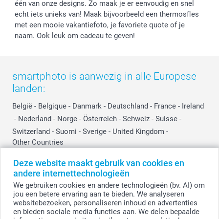
Investor Relations
Partnerships
één van onze designs. Zo maak je er eenvoudig en snel
echt iets unieks van! Maak bijvoorbeeld een thermosfles
Influencer partnerprogramma
met een mooie vakantiefoto, je favoriete quote of je
naam. Ook leuk om cadeau te geven!
smartphoto is aanwezig in alle Europese
landen:
België
-
Belgique
-
Danmark
-
Deutschland
-
France
-
Ireland
-
Nederland
-
Norge
-
Österreich
-
Schweiz
-
Suisse
-
Switzerland
-
Suomi
-
Sverige
-
United Kingdom
-
Other Countries
Deze website maakt gebruik van cookies en
andere internettechnologieën
Alle prijzen zijn in EURO (€) inclusief BTW en exclusief verzendkosten.
We gebruiken cookies en andere technologieën (bv. AI) om
jou een betere ervaring aan te bieden. We analyseren
websitebezoeken, personaliseren inhoud en advertenties
en bieden sociale media functies aan. We delen bepaalde
© smartphoto group. Alle rechten voorbehouden.
Disclaimer