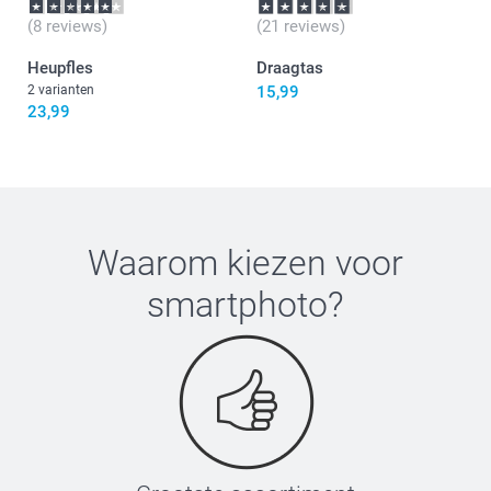
(8 reviews)
(21 reviews)
Heupfles
Draagtas
2 varianten
15,99
23,99
Fles uit roestvrij staal
Waarom kiezen voor
smartphoto
?
Bamboe dop fles