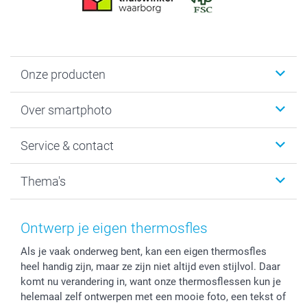
Onze producten
Foto's afdrukken
Over smartphoto
Fotoboeken
Wanddecoratie
smartphoto
Service & contact
Fotocadeaus
Vacatures
Kalenders & agenda's
Sitemap
Service & Contact
Thema's
Kaarten
Bestelproces
Tevredenheidsgarantie
Voorwaarden
Mijn account
Kerst
Herroepingsrecht
Mijn orderstatus
Baby
Ontwerp je eigen thermosfles
Privacy
smartbonus
Moederdag
Als je vaak onderweg bent, kan een eigen thermosfles
Cookiebeleid
smartfriends
Vaderdag
heel handig zijn, maar ze zijn niet altijd even stijlvol. Daar
Reviews
service@smartphoto.nl
Huwelijk
komt nu verandering in, want onze thermosflessen kun je
Prijslijst
Affiliate partnerprogramma
helemaal zelf ontwerpen met een mooie foto, een tekst of