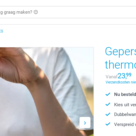
ES
Geper
therm
23,
99
Vanaf
Verzendkosten nie
Nu besteld
Kies uit v
Dubbelwand
Verspreid 