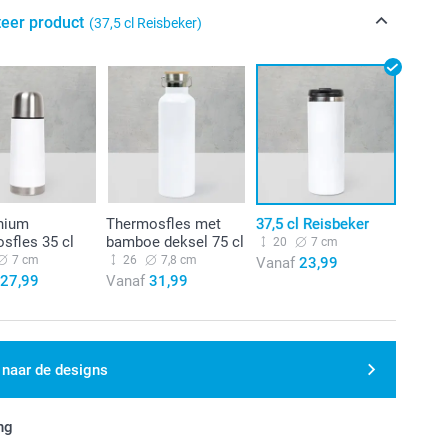
teer product
(37,5 cl Reisbeker)
nium
Thermosfles met
37,5 cl Reisbeker
sfles 35 cl
bamboe deksel 75 cl
20
7 cm
7 cm
26
7,8 cm
Vanaf
23,99
27,99
Vanaf
31,99
 naar de designs
ng