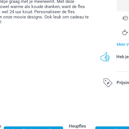
rankje graag met je meeneemt. Met deze
n zowel warme als koude dranken, want de fles
wel 24 uur koud. Personaliseer de fles
 van onze mooie designs. Ook leuk om cadeau te
!
Meer i
Heb je
Prijsi
Alle prijzen zi
k
Heupfles