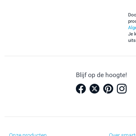
Doo
pro
Alg
Je 
uits
Blijf op de hoogte!
Onze producten
Over smart