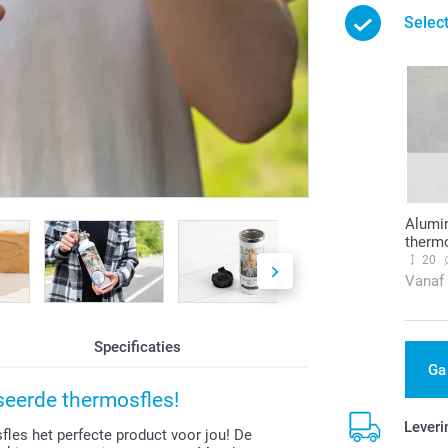
Selec
Alumi
thermo
20
Vanaf
Specificaties
Ga
seerde thermosfles!
Leveri
fles het perfecte product voor jou! De