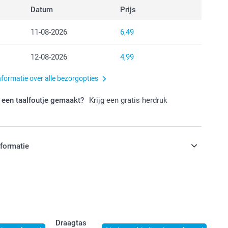
Datum
Prijs
11-08-2026
6,49
12-08-2026
4,99
nformatie over alle bezorgopties
 een taalfoutje gemaakt?
Krijg een gratis herdruk
nformatie
jn in EURO (€) inclusief BTW en exclusief verzendkosten.
Draagtas