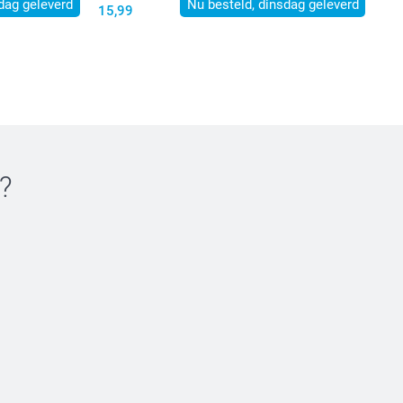
dag geleverd
Nu besteld, dinsdag geleverd
15,99
?