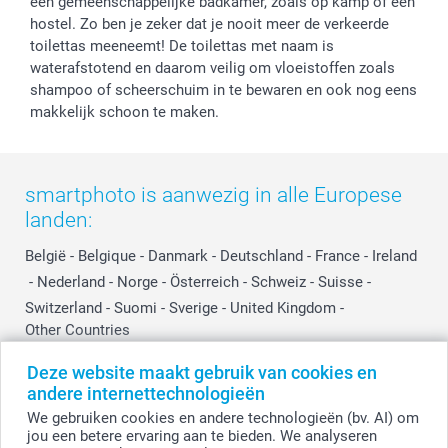
Influencer partnerprogramma
een gemeenschappelijke badkamer, zoals op kamp of een
hostel. Zo ben je zeker dat je nooit meer de verkeerde
toilettas meeneemt! De toilettas met naam is
waterafstotend en daarom veilig om vloeistoffen zoals
shampoo of scheerschuim in te bewaren en ook nog eens
makkelijk schoon te maken.
smartphoto is aanwezig in alle Europese
landen:
België
-
Belgique
-
Danmark
-
Deutschland
-
France
-
Ireland
-
Nederland
-
Norge
-
Österreich
-
Schweiz
-
Suisse
-
Switzerland
-
Suomi
-
Sverige
-
United Kingdom
-
Other Countries
Deze website maakt gebruik van cookies en
andere internettechnologieën
Alle prijzen zijn in EURO (€) inclusief BTW en exclusief verzendkosten.
We gebruiken cookies en andere technologieën (bv. AI) om
jou een betere ervaring aan te bieden. We analyseren