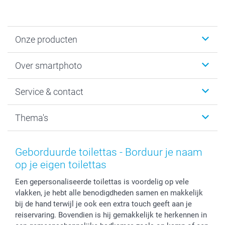
Onze producten
Foto's afdrukken
Over smartphoto
Fotoboeken
Wanddecoratie
smartphoto
Service & contact
Fotocadeaus
Vacatures
Kalenders & agenda's
Sitemap
Service & Contact
Thema's
Kaarten
Bestelproces
Tevredenheidsgarantie
Voorwaarden
Mijn account
Kerst
Herroepingsrecht
Mijn orderstatus
Baby
Geborduurde toilettas - Borduur je naam
Privacy
smartbonus
Moederdag
op je eigen toilettas
Cookiebeleid
smartfriends
Vaderdag
Een gepersonaliseerde toilettas is voordelig op vele
Reviews
service@smartphoto.nl
Huwelijk
vlakken, je hebt alle benodigdheden samen en makkelijk
Prijslijst
Affiliate partnerprogramma
bij de hand terwijl je ook een extra touch geeft aan je
Investor Relations
Partnerships
reiservaring. Bovendien is hij gemakkelijk te herkennen in