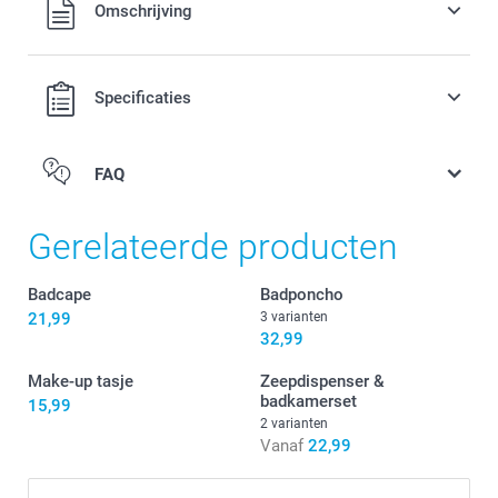
Alle prijzen zijn in EURO (€) inclusief BTW en exclusief
Omschrijving
verzendkosten.
Specificaties
FAQ
Gerelateerde producten
Badcape
Badponcho
21,99
3 varianten
32,99
Make-up tasje
Zeepdispenser &
badkamerset
15,99
2 varianten
Vanaf
22,99