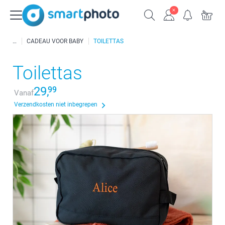
CADEAU VOOR BABY
TOILETTAS
Toilettas
29,
99
Vanaf
Verzendkosten niet inbegrepen