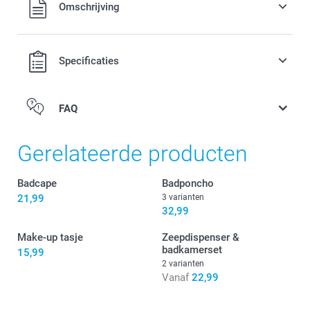
Alle prijzen zijn in EURO (€) inclusief BTW en exclusief
Omschrijving
verzendkosten.
Specificaties
FAQ
Gerelateerde producten
Badcape
Badponcho
21,99
3 varianten
32,99
Make-up tasje
Zeepdispenser &
badkamerset
15,99
2 varianten
Vanaf
22,99