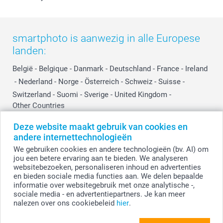
smartphoto is aanwezig in alle Europese
landen:
België
-
Belgique
-
Danmark
-
Deutschland
-
France
-
Ireland
-
Nederland
-
Norge
-
Österreich
-
Schweiz
-
Suisse
-
Switzerland
-
Suomi
-
Sverige
-
United Kingdom
-
Other Countries
Deze website maakt gebruik van cookies en
andere internettechnologieën
Alle prijzen zijn in EURO (€) inclusief BTW en exclusief verzendkosten.
We gebruiken cookies en andere technologieën (bv. AI) om
jou een betere ervaring aan te bieden. We analyseren
websitebezoeken, personaliseren inhoud en advertenties
en bieden sociale media functies aan. We delen bepaalde
© smartphoto group. Alle rechten voorbehouden.
Disclaimer
informatie over websitegebruik met onze analytische -,
sociale media - en advertentiepartners. Je kan meer
nalezen over ons cookiebeleid
hier
.
Personaliseer je Toilettas zwart