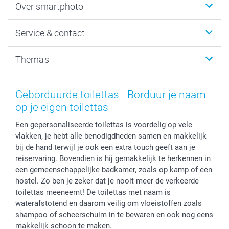
Over smartphoto
Fotoboeken
Wanddecoratie
smartphoto
Service & contact
Fotocadeaus
Vacatures
Kalenders & agenda's
Sitemap
Service & Contact
Thema's
Kaarten
Bestelproces
Tevredenheidsgarantie
Voorwaarden
Mijn account
Kerst
Herroepingsrecht
Mijn orderstatus
Baby
Geborduurde toilettas - Borduur je naam
Privacy
smartbonus
Moederdag
op je eigen toilettas
Cookiebeleid
smartfriends
Vaderdag
Een gepersonaliseerde toilettas is voordelig op vele
Reviews
service@smartphoto.nl
Huwelijk
vlakken, je hebt alle benodigdheden samen en makkelijk
Prijslijst
Affiliate partnerprogramma
bij de hand terwijl je ook een extra touch geeft aan je
Investor Relations
Partnerships
reiservaring. Bovendien is hij gemakkelijk te herkennen in
Influencer partnerprogramma
een gemeenschappelijke badkamer, zoals op kamp of een
hostel. Zo ben je zeker dat je nooit meer de verkeerde
toilettas meeneemt! De toilettas met naam is
waterafstotend en daarom veilig om vloeistoffen zoals
shampoo of scheerschuim in te bewaren en ook nog eens
makkelijk schoon te maken.