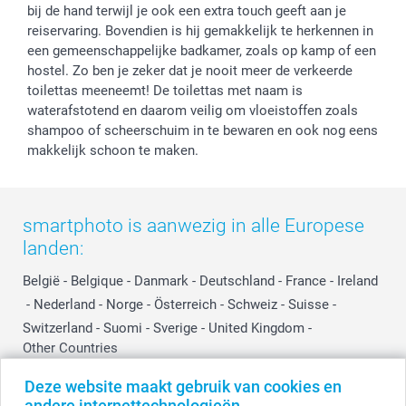
Prijslijst
Affiliate partnerprogramma
bij de hand terwijl je ook een extra touch geeft aan je
Investor Relations
Partnerships
reiservaring. Bovendien is hij gemakkelijk te herkennen in
Influencer partnerprogramma
een gemeenschappelijke badkamer, zoals op kamp of een
hostel. Zo ben je zeker dat je nooit meer de verkeerde
toilettas meeneemt! De toilettas met naam is
waterafstotend en daarom veilig om vloeistoffen zoals
shampoo of scheerschuim in te bewaren en ook nog eens
makkelijk schoon te maken.
smartphoto is aanwezig in alle Europese
landen:
België
-
Belgique
-
Danmark
-
Deutschland
-
France
-
Ireland
-
Nederland
-
Norge
-
Österreich
-
Schweiz
-
Suisse
-
Switzerland
-
Suomi
-
Sverige
-
United Kingdom
-
Other Countries
Deze website maakt gebruik van cookies en
andere internettechnologieën