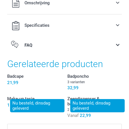
Alle prijzen zijn in EURO (€) inclusief BTW en exclusief
Omschrijving
verzendkosten.
Specificaties
FAQ
Gerelateerde producten
Badcape
Badponcho
21,99
3 varianten
32,99
Make-up tasje
Zeepdispenser &
Nu besteld, dinsdag
Nu besteld, dinsdag
badkamerset
15,99
geleverd
geleverd
2 varianten
Vanaf
22,99