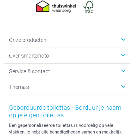
Onze producten
Foto's afdrukken
Over smartphoto
Fotoboeken
Wanddecoratie
smartphoto
Service & contact
Fotocadeaus
Vacatures
Kalenders & agenda's
Sitemap
Service & Contact
Thema's
Kaarten
Bestelproces
Tevredenheidsgarantie
Voorwaarden
Mijn account
Kerst
Herroepingsrecht
Mijn orderstatus
Baby
Geborduurde toilettas - Borduur je naam
Privacy
smartbonus
Moederdag
op je eigen toilettas
Cookiebeleid
smartfriends
Vaderdag
Een gepersonaliseerde toilettas is voordelig op vele
Reviews
service@smartphoto.nl
Huwelijk
vlakken, je hebt alle benodigdheden samen en makkelijk