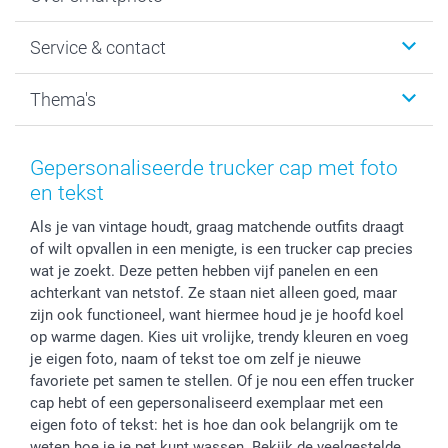
Fotoboeken
Wanddecoratie
smartphoto
Service & contact
Fotocadeaus
Vacatures
Kalenders & agenda's
Sitemap
Service & Contact
Thema's
Kaarten
Bestelproces
Tevredenheidsgarantie
Voorwaarden
Mijn account
Kerst
Herroepingsrecht
Mijn orderstatus
Baby
Gepersonaliseerde trucker cap met foto
Privacy
smartbonus
Moederdag
en tekst
Cookiebeleid
smartfriends
Vaderdag
Als je van vintage houdt, graag matchende outfits draagt
Reviews
service@smartphoto.nl
Huwelijk
of wilt opvallen in een menigte, is een trucker cap precies
Prijslijst
Affiliate partnerprogramma
wat je zoekt. Deze petten hebben vijf panelen en een
Investor Relations
Partnerships
achterkant van netstof. Ze staan niet alleen goed, maar
Influencer partnerprogramma
zijn ook functioneel, want hiermee houd je je hoofd koel
op warme dagen. Kies uit vrolijke, trendy kleuren en voeg
je eigen foto, naam of tekst toe om zelf je nieuwe
favoriete pet samen te stellen. Of je nou een effen trucker
cap hebt of een gepersonaliseerd exemplaar met een
eigen foto of tekst: het is hoe dan ook belangrijk om te
weten hoe je je pet kunt wassen. Bekijk de veelgestelde