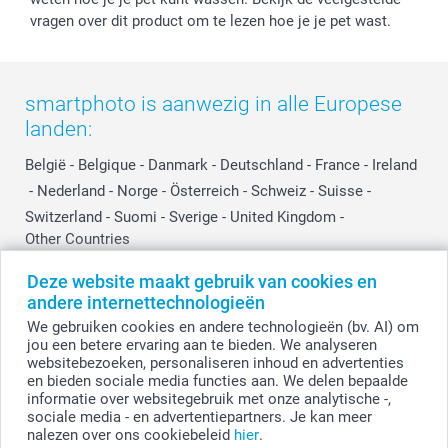
vragen over dit product om te lezen hoe je je pet wast.
smartphoto is aanwezig in alle Europese
landen:
België
-
Belgique
-
Danmark
-
Deutschland
-
France
-
Ireland
-
Nederland
-
Norge
-
Österreich
-
Schweiz
-
Suisse
-
Switzerland
-
Suomi
-
Sverige
-
United Kingdom
-
Other Countries
Deze website maakt gebruik van cookies en
andere internettechnologieën
Alle prijzen zijn in EURO (€) inclusief BTW en exclusief verzendkosten.
We gebruiken cookies en andere technologieën (bv. AI) om
jou een betere ervaring aan te bieden. We analyseren
websitebezoeken, personaliseren inhoud en advertenties
en bieden sociale media functies aan. We delen bepaalde
© smartphoto group. Alle rechten voorbehouden.
Disclaimer
informatie over websitegebruik met onze analytische -,
sociale media - en advertentiepartners. Je kan meer
nalezen over ons cookiebeleid
hier
.