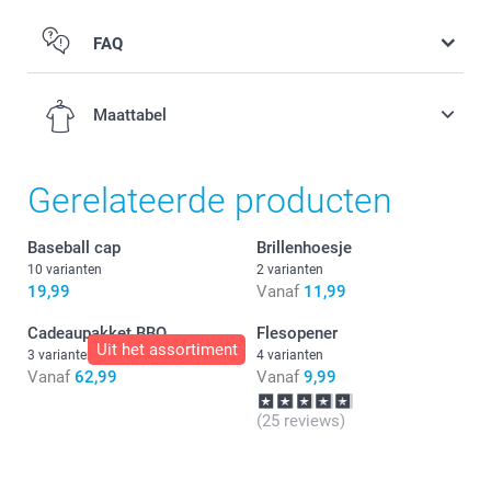
FAQ
Maattabel
Gerelateerde producten
XS-S
Baseball cap
Brillenhoesje
10 varianten
2 varianten
52-54 cm
19,99
Vanaf
11,99
S-M
Cadeaupakket BBQ
Flesopener
Uit het assortiment
Wassen:
3 varianten
4 varianten
54-56 cm
Vanaf
62,99
Vanaf
9,99
Droger:
Strijken:
M-L
(25 reviews)
Bleken:
56-58 cm