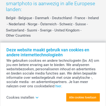
smartphoto is aanwezig in alle Europese
Privacy
smartbonus
Moederdag
landen:
Cookiebeleid
smartfriends
Vaderdag
Reviews
service@smartphoto.nl
Huwelijk
België
-
Belgique
-
Danmark
-
Deutschland
-
France
-
Ireland
Prijslijst
Affiliate partnerprogramma
-
Nederland
-
Norge
-
Österreich
-
Schweiz
-
Suisse
-
Investor Relations
Partnerships
Switzerland
-
Suomi
-
Sverige
-
United Kingdom
-
Other Countries
Influencer partnerprogramma
Deze website maakt gebruik van cookies en
Alle prijzen zijn in EURO (€) inclusief BTW en exclusief verzendkosten.
andere internettechnologieën
We gebruiken cookies en andere technologieën (bv. AI) om
jou een betere ervaring aan te bieden. We analyseren
websitebezoeken, personaliseren inhoud en advertenties
© smartphoto group. Alle rechten voorbehouden.
Disclaimer
en bieden sociale media functies aan. We delen bepaalde
informatie over websitegebruik met onze analytische -,
sociale media - en advertentiepartners. Je kan meer
nalezen over ons cookiebeleid
hier
.
Personaliseer je Uitsprakenboekje
spiraalbinding
Cookies instellen
Alle cookies toestaan