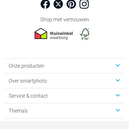
Shop met vertrouwen
Onze producten
Foto's afdrukken
Over smartphoto
Fotoboeken
Wanddecoratie
smartphoto
Service & contact
Fotocadeaus
Vacatures
Kalenders & agenda's
Sitemap
Service & Contact
Thema's
Kaarten
Bestelproces
Tevredenheidsgarantie
Voorwaarden
Mijn account
Kerst
Herroepingsrecht
Mijn orderstatus
Baby