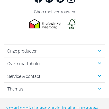
Shop met vertrouwen
Onze producten
Foto's afdrukken
Over smartphoto
Fotoboeken
Wanddecoratie
smartphoto
Service & contact
Fotocadeaus
Vacatures
Kalenders & agenda's
Sitemap
Service & Contact
Thema's
Kaarten
Bestelproces
Tevredenheidsgarantie
Voorwaarden
Mijn account
Kerst
Herroepingsrecht
Mijn orderstatus
Baby
smartphoto is aanwezig in alle Europese