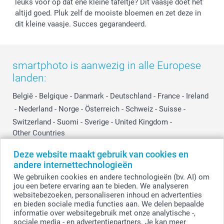
leuks voor op dat ene kleine tafeltje? Dit vaasje doet het
Reviews
service@smartphoto.nl
Huwelijk
altijd goed. Pluk zelf de mooiste bloemen en zet deze in
Prijslijst
Affiliate partnerprogramma
dit kleine vaasje. Succes gegarandeerd.
Investor Relations
Partnerships
Influencer partnerprogramma
smartphoto is aanwezig in alle Europese
landen:
België
-
Belgique
-
Danmark
-
Deutschland
-
France
-
Ireland
-
Nederland
-
Norge
-
Österreich
-
Schweiz
-
Suisse
-
Switzerland
-
Suomi
-
Sverige
-
United Kingdom
-
Other Countries
Deze website maakt gebruik van cookies en
andere internettechnologieën
Alle prijzen zijn in EURO (€) inclusief BTW en exclusief verzendkosten.
We gebruiken cookies en andere technologieën (bv. AI) om
jou een betere ervaring aan te bieden. We analyseren
websitebezoeken, personaliseren inhoud en advertenties
en bieden sociale media functies aan. We delen bepaalde
© smartphoto group. Alle rechten voorbehouden.
Disclaimer
informatie over websitegebruik met onze analytische -,
sociale media - en advertentiepartners. Je kan meer