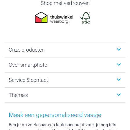
Shop met vertrouwen
Onze producten
Foto's afdrukken
Over smartphoto
Fotoboeken
Wanddecoratie
smartphoto
Service & contact
Fotocadeaus
Vacatures
Kalenders & agenda's
Sitemap
Service & Contact
Thema's
Kaarten
Bestelproces
Tevredenheidsgarantie
Voorwaarden
Mijn account
Kerst
Herroepingsrecht
Mijn orderstatus
Baby
Maak een gepersonaliseerd vaasje
Privacy
smartbonus
Moederdag
Ben je op zoek naar een leuk cadeau of zoek je nog iets
Cookiebeleid
smartfriends
Vaderdag