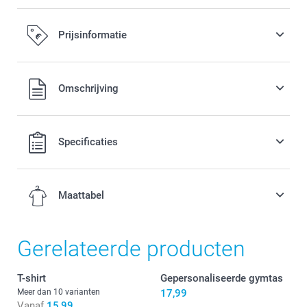
Prijsinformatie
Alle prijzen zijn in EURO (€) inclusief BTW en exclusief
Omschrijving
verzendkosten.
Specificaties
Maattabel
Gerelateerde producten
4-6 jaar
T-shirt
Gepersonaliseerde gymtas
46 cm
Meer dan 10 varianten
17,99
Vanaf
15,99