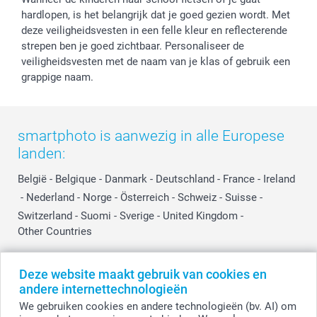
Reviews
service@smartphoto.nl
Huwelijk
hardlopen, is het belangrijk dat je goed gezien wordt. Met
Prijslijst
Affiliate partnerprogramma
deze veiligheidsvesten in een felle kleur en reflecterende
Investor Relations
Partnerships
strepen ben je goed zichtbaar. Personaliseer de
Influencer partnerprogramma
veiligheidsvesten met de naam van je klas of gebruik een
grappige naam.
smartphoto is aanwezig in alle Europese
landen:
België
-
Belgique
-
Danmark
-
Deutschland
-
France
-
Ireland
-
Nederland
-
Norge
-
Österreich
-
Schweiz
-
Suisse
-
Switzerland
-
Suomi
-
Sverige
-
United Kingdom
-
Other Countries
Deze website maakt gebruik van cookies en
Alle prijzen zijn in EURO (€) inclusief BTW en exclusief verzendkosten.
andere internettechnologieën
We gebruiken cookies en andere technologieën (bv. AI) om