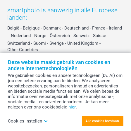
Herroepingsrecht
Mijn orderstatus
Baby
smartphoto is aanwezig in alle Europese
Privacy
smartbonus
Moederdag
landen:
Cookiebeleid
smartfriends
Vaderdag
Reviews
service@smartphoto.nl
Huwelijk
België
-
Belgique
-
Danmark
-
Deutschland
-
France
-
Ireland
Prijslijst
Affiliate partnerprogramma
-
Nederland
-
Norge
-
Österreich
-
Schweiz
-
Suisse
-
Investor Relations
Partnerships
Switzerland
-
Suomi
-
Sverige
-
United Kingdom
-
Other Countries
Influencer partnerprogramma
Deze website maakt gebruik van cookies en
andere internettechnologieën
Alle prijzen zijn in EURO (€) inclusief BTW en exclusief verzendkosten.
We gebruiken cookies en andere technologieën (bv. AI) om
jou een betere ervaring aan te bieden. We analyseren
websitebezoeken, personaliseren inhoud en advertenties
en bieden sociale media functies aan. We delen bepaalde
© smartphoto group. Alle rechten voorbehouden.
Disclaimer
informatie over websitegebruik met onze analytische -,
sociale media - en advertentiepartners. Je kan meer
nalezen over ons cookiebeleid
hier
.
Personaliseer je Toilettas groot roze
Cookies instellen
Alle cookies toestaan