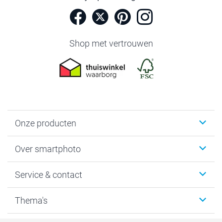
Shop met vertrouwen
Onze producten
Foto's afdrukken
Over smartphoto
Fotoboeken
Wanddecoratie
smartphoto
Service & contact
Fotocadeaus
Vacatures
Kalenders & agenda's
Sitemap
Service & Contact
Thema's
Kaarten
Bestelproces
Tevredenheidsgarantie
Voorwaarden
Mijn account
Kerst