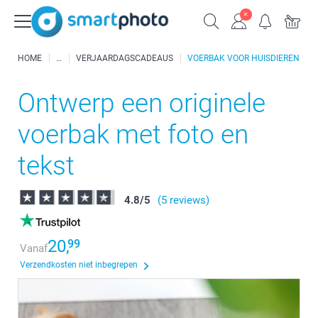
HOME
VERJAARDAGSCADEAUS
VOERBAK VOOR HUISDIEREN
Ontwerp een originele
voerbak met foto en
tekst
4.8
/
5
(5 reviews)
20,
99
Vanaf
Verzendkosten niet inbegrepen