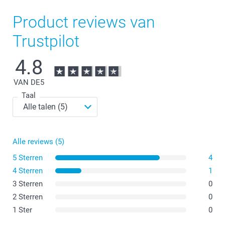
Product reviews van
Trustpilot
Nieuw!
4.8
VAN DE
5
Taal
Alle reviews (5)
5 Sterren
4
4 Sterren
1
3 Sterren
0
2 Sterren
0
1 Ster
0