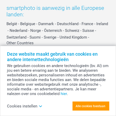
smartphoto is aanwezig in alle Europese
landen:
België
-
Belgique
-
Danmark
-
Deutschland
-
France
-
Ireland
-
Nederland
-
Norge
-
Österreich
-
Schweiz
-
Suisse
-
Switzerland
-
Suomi
-
Sverige
-
United Kingdom
-
Other Countries
Deze website maakt gebruik van cookies en
andere internettechnologieën
Alle prijzen zijn in EURO (€) inclusief BTW en exclusief verzendkosten.
We gebruiken cookies en andere technologieën (bv. AI) om
jou een betere ervaring aan te bieden. We analyseren
websitebezoeken, personaliseren inhoud en advertenties
en bieden sociale media functies aan. We delen bepaalde
© smartphoto group. Alle rechten voorbehouden.
Disclaimer
informatie over websitegebruik met onze analytische -,
sociale media - en advertentiepartners. Je kan meer
nalezen over ons cookiebeleid
hier
.
Personaliseer je Voerbak
Cookies instellen
Alle cookies toestaan