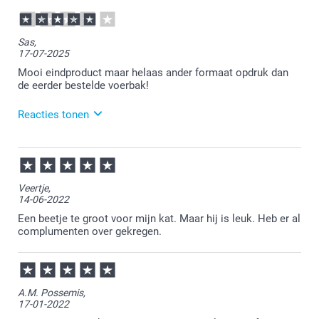
Sas,
17-07-2025
Mooi eindproduct maar helaas ander formaat opdruk dan
de eerder bestelde voerbak!
Reacties tonen
18-07-2025
09:37
Bedankt voor je review. Wat fijn dat je blij bent met
Veertje,
het eindresultaat, maar jammer dat het niet helemaal
14-06-2022
overeen komt met je vorige bestelling. Mocht je écht
niet tevreden zijn, aarzel dan niet om contact op te
Een beetje te groot voor mijn kat. Maar hij is leuk. Heb er al
nemen met onze klantenservice. Zij kijken graag
complumenten over gekregen.
even met je mee of zij iets voor je kunnen
betekenen. Ondanks bovenstaande wensen wij je
toch heel veel plezier van je voerbak!
A.M. Possemis,
17-01-2022