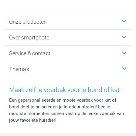
Onze producten
Foto's afdrukken
Over smartphoto
Fotoboeken
Wanddecoratie
smartphoto
Service & contact
Fotocadeaus
Vacatures
Kalenders & agenda's
Sitemap
Service & Contact
Thema's
Kaarten
Bestelproces
Tevredenheidsgarantie
Voorwaarden
Mijn account
Kerst
Herroepingsrecht
Mijn orderstatus
Baby
Maak zelf je voerbak voor je hond of kat
Privacy
smartbonus
Moederdag
Een gepersonaliseerde en mooie voerbak voor kat of
Cookiebeleid
smartfriends
Vaderdag
hond doet je huisdier én je interieur stralen! Leg je
Reviews
service@smartphoto.nl
Huwelijk
mooiste momenten samen vast op de leuke voerbak van
Prijslijst
Affiliate partnerprogramma
jouw favoriete huisdier!
Investor Relations
Partnerships
Influencer partnerprogramma