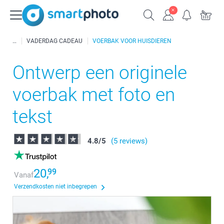
VADERDAG CADEAU
VOERBAK VOOR HUISDIEREN
Ontwerp een originele
voerbak met foto en
tekst
4.8
/
5
(5 reviews)
20,
99
Vanaf
Verzendkosten niet inbegrepen