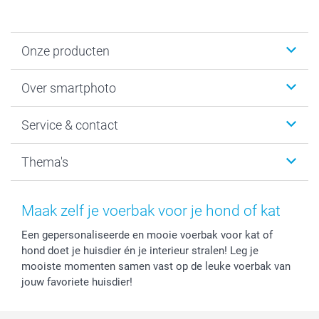
Onze producten
Foto's afdrukken
Over smartphoto
Fotoboeken
Wanddecoratie
smartphoto
Service & contact
Fotocadeaus
Vacatures
Kalenders & agenda's
Sitemap
Service & Contact
Thema's
Kaarten
Bestelproces
Tevredenheidsgarantie
Voorwaarden
Mijn account
Kerst
Herroepingsrecht
Mijn orderstatus
Baby
Maak zelf je voerbak voor je hond of kat
Privacy
smartbonus
Moederdag
Een gepersonaliseerde en mooie voerbak voor kat of
Cookiebeleid
smartfriends
Vaderdag
hond doet je huisdier én je interieur stralen! Leg je
Reviews
service@smartphoto.nl
Huwelijk
mooiste momenten samen vast op de leuke voerbak van
Prijslijst
Affiliate partnerprogramma
jouw favoriete huisdier!
Investor Relations
Partnerships
Influencer partnerprogramma