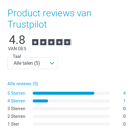
Product reviews van
Trustpilot
Nieuw!
4.8
VAN DE
5
Taal
Alle reviews (5)
5 Sterren
4
4 Sterren
1
3 Sterren
0
2 Sterren
0
1 Ster
0