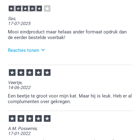
Sas,
17-07-2025
Mooi eindproduct maar helaas ander formaat opdruk dan
de eerder bestelde voerbak!
Reacties tonen
18-07-2025
09:37
Bedankt voor je review. Wat fijn dat je blij bent met
Veertje,
het eindresultaat, maar jammer dat het niet helemaal
14-06-2022
overeen komt met je vorige bestelling. Mocht je écht
niet tevreden zijn, aarzel dan niet om contact op te
Een beetje te groot voor mijn kat. Maar hij is leuk. Heb er al
nemen met onze klantenservice. Zij kijken graag
complumenten over gekregen.
even met je mee of zij iets voor je kunnen
betekenen. Ondanks bovenstaande wensen wij je
toch heel veel plezier van je voerbak!
A.M. Possemis,
17-01-2022