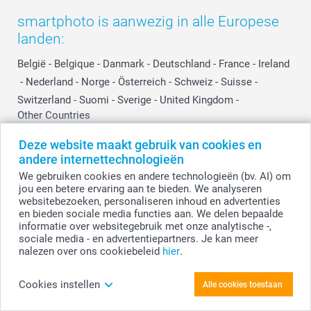
smartphoto is aanwezig in alle Europese
landen:
België
-
Belgique
-
Danmark
-
Deutschland
-
France
-
Ireland
-
Nederland
-
Norge
-
Österreich
-
Schweiz
-
Suisse
-
Switzerland
-
Suomi
-
Sverige
-
United Kingdom
-
Other Countries
Deze website maakt gebruik van cookies en
andere internettechnologieën
Alle prijzen zijn in EURO (€) inclusief BTW en exclusief verzendkosten.
We gebruiken cookies en andere technologieën (bv. AI) om
jou een betere ervaring aan te bieden. We analyseren
websitebezoeken, personaliseren inhoud en advertenties
en bieden sociale media functies aan. We delen bepaalde
© smartphoto group. Alle rechten voorbehouden.
Disclaimer
informatie over websitegebruik met onze analytische -,
sociale media - en advertentiepartners. Je kan meer
nalezen over ons cookiebeleid
hier
.
Personaliseer je Voerbak
Cookies instellen
Alle cookies toestaan