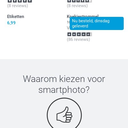
(8 reviews)
(8 reviews)
Etiketten
Koekjestrommel
Nu besteld, dinsdag
6,99
10 varianten
geleverd
Vanaf
21,99
(86 reviews)
Waarom kiezen voor
smartphoto
?