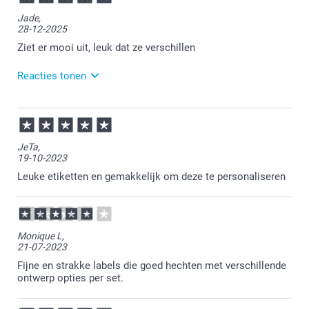
Jade,
28-12-2025
Ziet er mooi uit, leuk dat ze verschillen
Reacties tonen
30-12-2025
11:13
Bedankt voor je bericht.
JeTa,
19-10-2023
Veel plezier ervan!
Leuke etiketten en gemakkelijk om deze te personaliseren
Graag tot ziens op onze website.
Monique L,
21-07-2023
Fijne en strakke labels die goed hechten met verschillende
ontwerp opties per set.