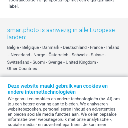
Prijslijst
Affiliate partnerprogramma
label.
Investor Relations
Partnerships
Influencer partnerprogramma
smartphoto is aanwezig in alle Europese
landen:
België
-
Belgique
-
Danmark
-
Deutschland
-
France
-
Ireland
-
Nederland
-
Norge
-
Österreich
-
Schweiz
-
Suisse
-
Switzerland
-
Suomi
-
Sverige
-
United Kingdom
-
Other Countries
Deze website maakt gebruik van cookies en
Alle prijzen zijn in EURO (€) inclusief BTW en exclusief verzendkosten.
andere internettechnologieën
We gebruiken cookies en andere technologieën (bv. AI) om
jou een betere ervaring aan te bieden. We analyseren
websitebezoeken, personaliseren inhoud en advertenties
© smartphoto group. Alle rechten voorbehouden.
Disclaimer
en bieden sociale media functies aan. We delen bepaalde
informatie over websitegebruik met onze analytische -,
sociale media - en advertentiepartners. Je kan meer