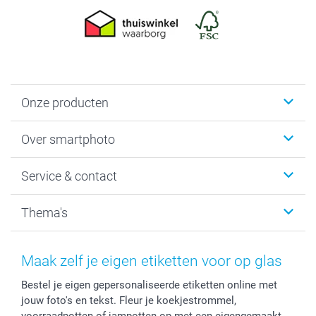
Onze producten
Foto's afdrukken
Over smartphoto
Fotoboeken
Wanddecoratie
smartphoto
Service & contact
Fotocadeaus
Vacatures
Kalenders & agenda's
Sitemap
Service & Contact
Thema's
Kaarten
Bestelproces
Tevredenheidsgarantie
Voorwaarden
Mijn account
Kerst
Herroepingsrecht
Mijn orderstatus
Baby
Maak zelf je eigen etiketten voor op glas
Privacy
smartbonus
Moederdag
Bestel je eigen gepersonaliseerde etiketten online met
Cookiebeleid
smartfriends
Vaderdag
jouw foto's en tekst. Fleur je koekjestrommel,
Reviews
service@smartphoto.nl
Huwelijk
voorraadpotten of jampotten op met een eigengemaakt