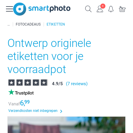
FOTOCADEAUS
ETIKETTEN
Ontwerp originele
etiketten voor je
voorraadpot
4.9
/
5
(7 reviews)
6,
99
Vanaf
Verzendkosten niet inbegrepen