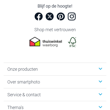
Blijf op de hoogte!
Shop met vertrouwen
Onze producten
Foto's afdrukken
Over smartphoto
Fotoboeken
Wanddecoratie
smartphoto
Service & contact
Fotocadeaus
Vacatures
Kalenders & agenda's
Sitemap
Service & Contact
Thema's
Kaarten
Bestelproces
Tevredenheidsgarantie