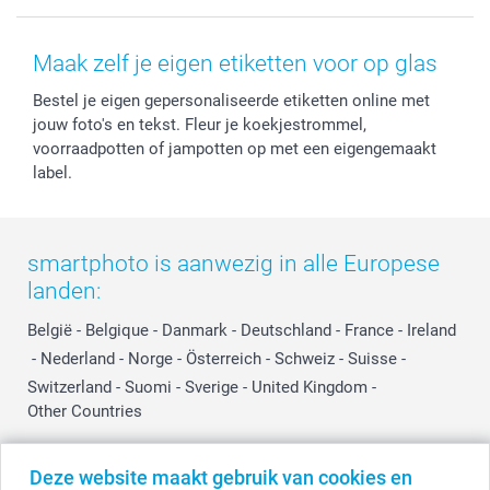
Voorwaarden
Mijn account
Kerst
Herroepingsrecht
Mijn orderstatus
Baby
Maak zelf je eigen etiketten voor op glas
Privacy
smartbonus
Moederdag
Bestel je eigen gepersonaliseerde etiketten online met
Cookiebeleid
smartfriends
Vaderdag
jouw foto's en tekst. Fleur je koekjestrommel,
Reviews
service@smartphoto.nl
Huwelijk
voorraadpotten of jampotten op met een eigengemaakt
Prijslijst
Affiliate partnerprogramma
label.
Investor Relations
Partnerships
Influencer partnerprogramma
smartphoto is aanwezig in alle Europese
landen:
België
-
Belgique
-
Danmark
-
Deutschland
-
France
-
Ireland
-
Nederland
-
Norge
-
Österreich
-
Schweiz
-
Suisse
-
Switzerland
-
Suomi
-
Sverige
-
United Kingdom
-
Other Countries
Deze website maakt gebruik van cookies en
Alle prijzen zijn in EURO (€) inclusief BTW en exclusief verzendkosten.