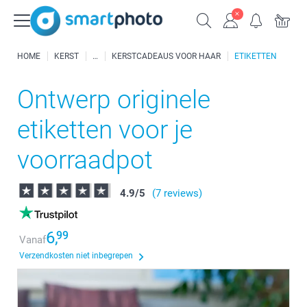
HOME
KERST
KERSTCADEAUS VOOR HAAR
ETIKETTEN
Ontwerp originele
etiketten voor je
voorraadpot
4.9
/
5
(7 reviews)
6,
99
Vanaf
Verzendkosten niet inbegrepen