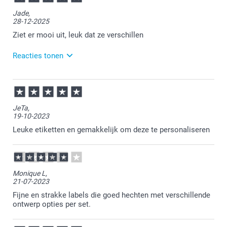
Jade,
28-12-2025
Ziet er mooi uit, leuk dat ze verschillen
Reacties tonen
30-12-2025
11:13
Bedankt voor je bericht.
JeTa,
19-10-2023
Veel plezier ervan!
Leuke etiketten en gemakkelijk om deze te personaliseren
Graag tot ziens op onze website.
Monique L,
21-07-2023
Fijne en strakke labels die goed hechten met verschillende
ontwerp opties per set.