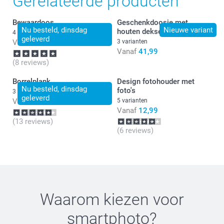
Gerelateerde producten
Bewaardoos
Geschenkdoosje met
Nu besteld, dinsdag
Nieuwe variant
houten deksel
4 varianten
geleverd
Vanaf
16,99
3 varianten
Vanaf
41,99
(8 reviews)
Borrelplank
Design fotohouder met
Afmetingen kleine voorraadpot:
Nu besteld, dinsdag
foto's
3 varianten
geleverd
Vanaf
24,99
5 varianten
Vanaf
12,99
Afmetingen grote voorraadpot:
(13 reviews)
(6 reviews)
Waarom kiezen voor
smartphoto
?