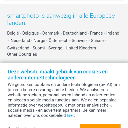
Voorwaarden
Mijn account
Kerst
Herroepingsrecht
Mijn orderstatus
Baby
smartphoto is aanwezig in alle Europese
Privacy
smartbonus
Moederdag
landen:
Cookiebeleid
smartfriends
Vaderdag
Reviews
service@smartphoto.nl
Huwelijk
België
-
Belgique
-
Danmark
-
Deutschland
-
France
-
Ireland
Prijslijst
Affiliate partnerprogramma
-
Nederland
-
Norge
-
Österreich
-
Schweiz
-
Suisse
-
Investor Relations
Partnerships
Switzerland
-
Suomi
-
Sverige
-
United Kingdom
-
Other Countries
Influencer partnerprogramma
Deze website maakt gebruik van cookies en
Alle prijzen zijn in EURO (€) inclusief BTW en exclusief verzendkosten.
andere internettechnologieën
We gebruiken cookies en andere technologieën (bv. AI) om
jou een betere ervaring aan te bieden. We analyseren
websitebezoeken, personaliseren inhoud en advertenties
© smartphoto group. Alle rechten voorbehouden.
Disclaimer
en bieden sociale media functies aan. We delen bepaalde
informatie over websitegebruik met onze analytische -,
sociale media - en advertentiepartners. Je kan meer
nalezen over ons cookiebeleid
hier
.
Personaliseer je Voorraadpotten met sticker
(Set van 2)