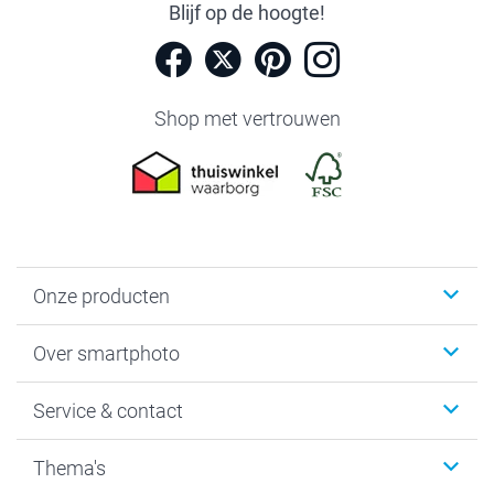
Blijf op de hoogte!
Shop met vertrouwen
Onze producten
Foto's afdrukken
Over smartphoto
Fotoboeken
Wanddecoratie
smartphoto
Service & contact
Fotocadeaus
Vacatures
Kalenders & agenda's
Sitemap
Service & Contact
Thema's
Kaarten
Bestelproces
Tevredenheidsgarantie