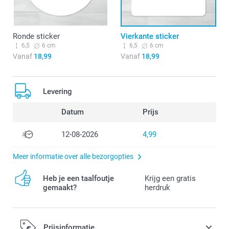
Ronde sticker
Vierkante sticker
6,5
6 cm
6,5
6 cm
Vanaf
18,99
Vanaf
18,99
Levering
Datum
Prijs
12-08-2026
4,99
Meer informatie over alle bezorgopties
Heb je een taalfoutje
Krijg een gratis
gemaakt?
herdruk
Prijsinformatie