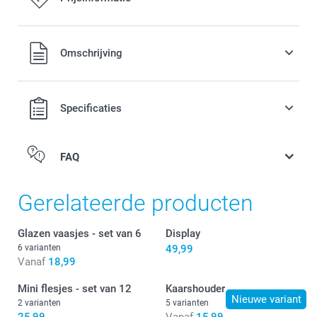
Alle prijzen zijn in EURO (€) inclusief BTW en exclusief
Omschrijving
verzendkosten.
Specificaties
FAQ
Gerelateerde producten
Glazen vaasjes - set van 6
Display
6 varianten
49,99
Vanaf
18,99
Mini flesjes - set van 12
Kaarshouder
Nieuwe variant
2 varianten
5 varianten
25,99
Vanaf
15,99