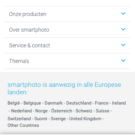
Onze producten
Foto's afdrukken
Over smartphoto
Fotoboeken
Wanddecoratie
smartphoto
Service & contact
Fotocadeaus
Vacatures
Kalenders & agenda's
Sitemap
Service & Contact
Thema's
Kaarten
Bestelproces
Tevredenheidsgarantie
Voorwaarden
Mijn account
Kerst
Herroepingsrecht
Mijn orderstatus
Baby
smartphoto is aanwezig in alle Europese
Privacy
smartbonus
Moederdag
landen:
Cookiebeleid
smartfriends
Vaderdag
Reviews
service@smartphoto.nl
Huwelijk
België
-
Belgique
-
Danmark
-
Deutschland
-
France
-
Ireland
Prijslijst
Affiliate partnerprogramma
-
Nederland
-
Norge
-
Österreich
-
Schweiz
-
Suisse
-
Investor Relations
Partnerships
Switzerland
-
Suomi
-
Sverige
-
United Kingdom
-
Other Countries
Influencer partnerprogramma