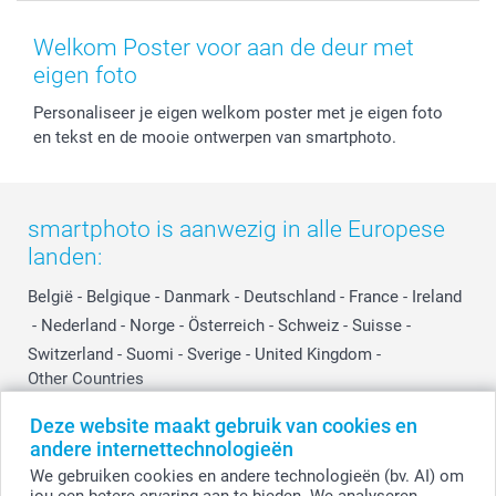
Voorwaarden
Mijn account
Kerst
Herroepingsrecht
Mijn orderstatus
Baby
Welkom Poster voor aan de deur met
Privacy
smartbonus
Moederdag
eigen foto
Cookiebeleid
smartfriends
Vaderdag
Personaliseer je eigen welkom poster met je eigen foto
Reviews
service@smartphoto.nl
Huwelijk
en tekst en de mooie ontwerpen van smartphoto.
Prijslijst
Affiliate partnerprogramma
Investor Relations
Partnerships
Influencer partnerprogramma
smartphoto is aanwezig in alle Europese
landen:
België
-
Belgique
-
Danmark
-
Deutschland
-
France
-
Ireland
-
Nederland
-
Norge
-
Österreich
-
Schweiz
-
Suisse
-
Switzerland
-
Suomi
-
Sverige
-
United Kingdom
-
Other Countries
Deze website maakt gebruik van cookies en
andere internettechnologieën
Alle prijzen zijn in EURO (€) inclusief BTW en exclusief verzendkosten.
We gebruiken cookies en andere technologieën (bv. AI) om