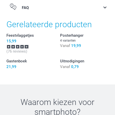
te klemmen
De Posterhanger is verkrijgbaar in 2 kleuren: Zwart &
FAQ
Hout.
De Posterhanger is verkrijgbaar in 40 cm.
Elk houten latje is +- 2 cm hoog
Gerelateerde producten
Touwtje om op te hangen is inbegrepen en aan het
bovenste latje bevestigd
Feestvlaggetjes
Posterhanger
15,99
4 varianten
Vanaf
19,99
(76 reviews)
Gastenboek
Uitnodigingen
21,99
Vanaf
0,79
Waarom kiezen voor
smartphoto
?