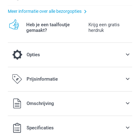
Meer informatie over alle bezorgopties
Heb je een taalfoutje
Krijg een gratis
gemaakt?
herdruk
Opties
Hang je Welkom poster op met deze
Prijsinformatie
mooie Posterhanger
24,99 / stuk
Alle prijzen zijn in EURO (€) inclusief BTW en exclusief
Omschrijving
verzendkosten.
Opties, prijzen en beschikbaarheid
Specificaties
Hanger gemaakt van hout
Bevat 3 magneten om een poster tussen de houten latjes