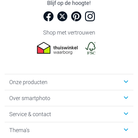
Blijf op de hoogte!
Shop met vertrouwen
Onze producten
Foto's afdrukken
Over smartphoto
Fotoboeken
Wanddecoratie
smartphoto
Service & contact
Fotocadeaus
Vacatures
Kalenders & agenda's
Sitemap
Service & Contact
Thema's
Kaarten
Bestelproces
Tevredenheidsgarantie