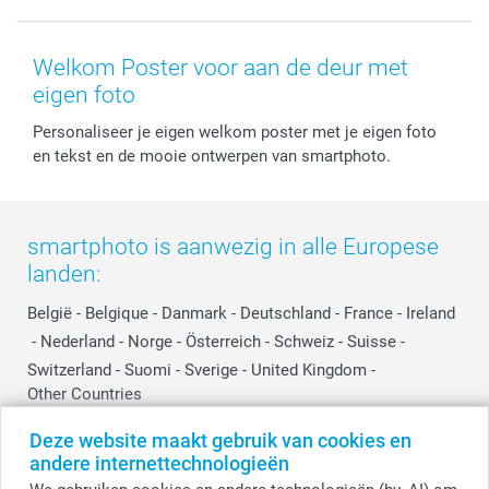
Kaarten
Bestelproces
Tevredenheidsgarantie
Voorwaarden
Mijn account
Kerst
Herroepingsrecht
Mijn orderstatus
Baby
Welkom Poster voor aan de deur met
Privacy
smartbonus
Moederdag
eigen foto
Cookiebeleid
smartfriends
Vaderdag
Personaliseer je eigen welkom poster met je eigen foto
Reviews
service@smartphoto.nl
Huwelijk
en tekst en de mooie ontwerpen van smartphoto.
Prijslijst
Affiliate partnerprogramma
Investor Relations
Partnerships
Influencer partnerprogramma
smartphoto is aanwezig in alle Europese
landen:
België
-
Belgique
-
Danmark
-
Deutschland
-
France
-
Ireland
-
Nederland
-
Norge
-
Österreich
-
Schweiz
-
Suisse
-
Switzerland
-
Suomi
-
Sverige
-
United Kingdom
-
Other Countries
Deze website maakt gebruik van cookies en
andere internettechnologieën
Alle prijzen zijn in EURO (€) inclusief BTW en exclusief verzendkosten.