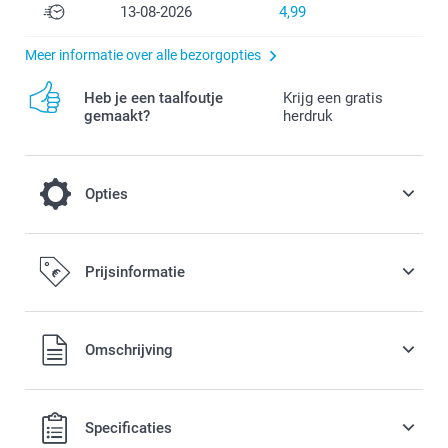
13-08-2026
4,99
Meer informatie over alle bezorgopties
Heb je een taalfoutje
Krijg een gratis
gemaakt?
herdruk
Opties
Hang je Welkom poster op met deze
Prijsinformatie
mooie Posterhanger
24,99 / stuk
Alle prijzen zijn in EURO (€) inclusief BTW en exclusief
Omschrijving
verzendkosten.
Opties, prijzen en beschikbaarheid
Specificaties
Hanger gemaakt van hout