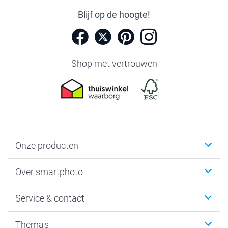
Blijf op de hoogte!
Shop met vertrouwen
Onze producten
Foto's afdrukken
Over smartphoto
Fotoboeken
Wanddecoratie
smartphoto
Service & contact
Fotocadeaus
Vacatures
Kalenders & agenda's
Sitemap
Service & Contact
Thema's