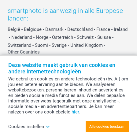
smartphoto is aanwezig in alle Europese
landen:
België
-
Belgique
-
Danmark
-
Deutschland
-
France
-
Ireland
-
Nederland
-
Norge
-
Österreich
-
Schweiz
-
Suisse
-
Switzerland
-
Suomi
-
Sverige
-
United Kingdom
-
Other Countries
Deze website maakt gebruik van cookies en
andere internettechnologieën
Alle prijzen zijn in EURO (€) inclusief BTW en exclusief verzendkosten.
We gebruiken cookies en andere technologieën (bv. AI) om
jou een betere ervaring aan te bieden. We analyseren
websitebezoeken, personaliseren inhoud en advertenties
en bieden sociale media functies aan. We delen bepaalde
© smartphoto group. Alle rechten voorbehouden.
Disclaimer
informatie over websitegebruik met onze analytische -,
sociale media - en advertentiepartners. Je kan meer
nalezen over ons cookiebeleid
hier
.
Personaliseer je Wijnkistje
Cookies instellen
Alle cookies toestaan