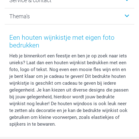
Service & contact
Fotocadeaus
Vacatures
Kalenders & agenda's
Sitemap
Service & Contact
Thema's
Kaarten
Bestelproces
Tevredenheidsgarantie
Voorwaarden
Mijn account
Kerst
Herroepingsrecht
Mijn orderstatus
Baby
Een houten wijnkistje met eigen foto
Privacy
smartbonus
Moederdag
bedrukken
Cookiebeleid
smartfriends
Vaderdag
Heb je binnenkort een feestje en ben je op zoek naar iets
Reviews
service@smartphoto.nl
Huwelijk
unieks? Laat dan een houten wijnkist bedrukken met een
Prijslijst
Affiliate partnerprogramma
foto, logo of tekst. Nog even een mooie fles wijn erin en
Investor Relations
Partnerships
je bent klaar om je cadeau te geven! Dit bedrukte houten
Influencer partnerprogramma
wijnkistje is geschikt om cadeau te geven bij iedere
gelegenheid. Je kan kiezen uit diverse designs die passen
bij jouw gelegenheid, hierdoor wordt jouw bedrukte
wijnkist nog leuker! De houten wijndoos is ook leuk neer
te zetten als decoratie en je kan de bedrukte wijnkist ook
gebruiken om kleine voorwerpen, zoals elastiekjes of
spijkers in te bewaren.