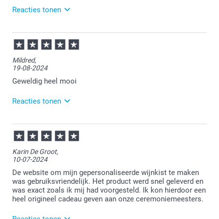
Reacties tonen
11-08-2025
11:24
Bedankt voor je review. Fijn om te horen dat je
Mildred,
tevreden bent over je bestelde wijnkistje. Veel
19-08-2024
plezier ervan en wellicht tot een volgende keer!
Geweldig heel mooi
Reacties tonen
19-08-2024
10:58
Wat fijn dat je blij bent met je nieuwe wijnkistje. Wij
Karin De Groot,
wensen je er heel veel plezier van!
10-07-2024
12:54
De website om mijn gepersonaliseerde wijnkist te maken
Oo ik had nog een recensie geplaatst over een
was gebruiksvriendelijk. Het product werd snel geleverd en
kussen maar dat ging niet over jullie
was exact zoals ik mij had voorgesteld. Ik kon hierdoor een
Kan je die verwijderen ?
heel origineel cadeau geven aan onze ceremoniemeesters.