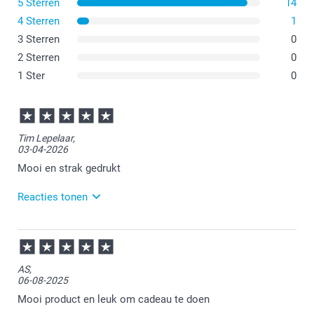
5 Sterren
14
4 Sterren
1
3 Sterren
0
2 Sterren
0
1 Ster
0
Tim Lepelaar,
03-04-2026
Mooi en strak gedrukt
Reacties tonen
07-04-2026
15:14
Bedankt voor je bericht.
AS,
06-08-2025
Heel leuk om te lezen dat je zo tevreden bent. Veel
plezier ervan!
Mooi product en leuk om cadeau te doen