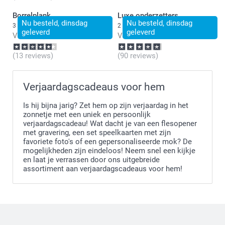
Borrelplank
Luxe onderzetters
Nu besteld, dinsdag
Nu besteld, dinsdag
3 varianten
2 varianten
geleverd
geleverd
Vanaf
24,99
Vanaf
24,99
(13 reviews)
(90 reviews)
Verjaardagscadeaus voor hem
Is hij bijna jarig? Zet hem op zijn verjaardag in het
zonnetje met een uniek en persoonlijk
verjaardagscadeau! Wat dacht je van een flesopener
met gravering, een set speelkaarten met zijn
favoriete foto's of een gepersonaliseerde mok? De
mogelijkheden zijn eindeloos! Neem snel een kijkje
en laat je verrassen door ons uitgebreide
assortiment aan verjaardagscadeaus voor hem!