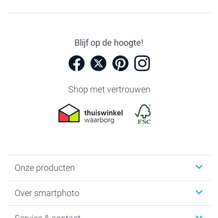
Blijf op de hoogte!
Shop met vertrouwen
Onze producten
Foto's afdrukken
Over smartphoto
Fotoboeken
Wanddecoratie
smartphoto