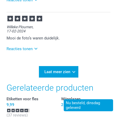
Reacties tonen
11-07-2024
10:53
Bedankt voor je review. Wat fijn om te horen dat je
Willeke Ploumen,
tevreden bent over je bestelde wijnkistjes! Met dit
17-02-2024
product kun je inderdaad een origineel en
gepersonaliseerd kado geven aan iemand. Geniet
Mooi de foto’s waren duidelijk.
ervan en wellicht tot een volgende keer bij
Smartphoto.
Reacties tonen
19-02-2024
11:20
Bedankt voor je review. Fijn dat je tevreden bent over
Laat meer zien
ons. Veel plezier ervan!
Gerelateerde producten
Etiketten voor fles
Wijnglazen
Nu besteld, dinsdag
9,99
24,99
geleverd
(37 reviews)