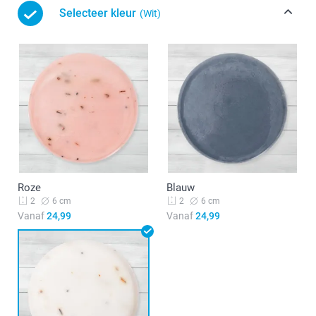
Selecteer kleur
(Wit)
Roze
Blauw
6 cm
6 cm
2
2
Vanaf
24,99
Vanaf
24,99