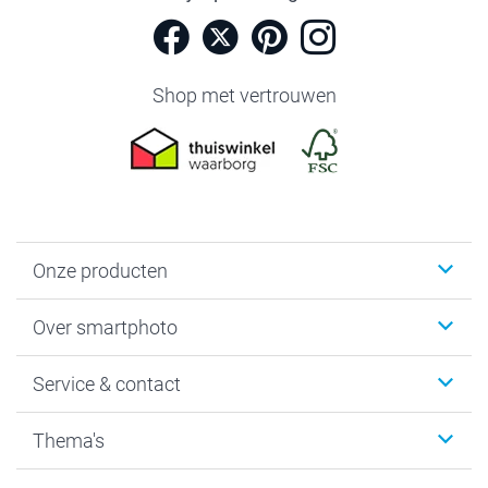
Shop met vertrouwen
Onze producten
Foto's afdrukken
Over smartphoto
Fotoboeken
Wanddecoratie
smartphoto
Service & contact
Fotocadeaus
Vacatures
Kalenders & agenda's
Sitemap
Service & Contact
Thema's
Kaarten
Bestelproces
Tevredenheidsgarantie
Voorwaarden
Mijn account
Kerst