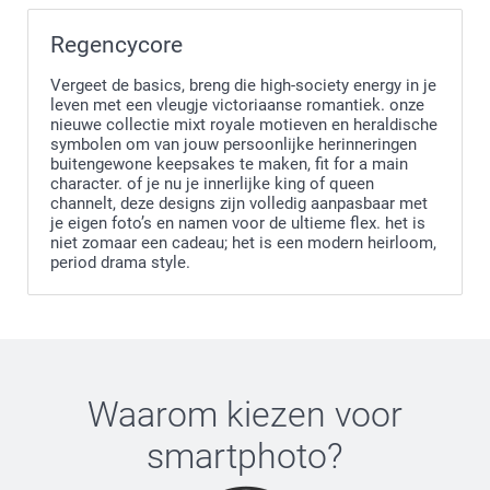
Regencycore
Vergeet de basics, breng die high-society energy in je
leven met een vleugje victoriaanse romantiek. onze
nieuwe collectie mixt royale motieven en heraldische
symbolen om van jouw persoonlijke herinneringen
buitengewone keepsakes te maken, fit for a main
character. of je nu je innerlijke king of queen
channelt, deze designs zijn volledig aanpasbaar met
Wit
- met rooibos- en papaverextracten voor een pure,
je eigen foto’s en namen voor de ultieme flex. het is
natuurlijke uitstraling.
niet zomaar een cadeau; het is een modern heirloom,
Roze
- subtiel gekleurd met zachte roze pigmenten.
period drama style.
Blauw
- frisse blauwe tint met toegevoegde
verzorgende ingrediënten.
Waarom kiezen voor
smartphoto
?