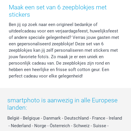
Herroepingsrecht
Mijn orderstatus
Baby
Maak een set van 6 zeepblokjes met
Privacy
smartbonus
Moederdag
stickers
Cookiebeleid
smartfriends
Vaderdag
Ben jij op zoek naar een origineel bedankje of
Reviews
service@smartphoto.nl
Huwelijk
uitdeelcadeau voor een verjaardagsfeest, huwelijksfeest
Prijslijst
Affiliate partnerprogramma
of andere speciale gelegenheid? Verras jouw gasten met
Investor Relations
Partnerships
een gepersonaliseerd zeepblokje! Deze set van 6
Influencer partnerprogramma
zeepblokjes kan jij zelf personaliseren met stickers met
jouw favoriete foto's. Zo maak je er een uniek en
persoonlijk cadeau van. De zeepblokjes zijn rond en
hebben een heerlijke en frisse soft cotton geur. Een
perfect cadeau voor elke gelegenheid!
smartphoto is aanwezig in alle Europese
landen:
België
-
Belgique
-
Danmark
-
Deutschland
-
France
-
Ireland
-
Nederland
-
Norge
-
Österreich
-
Schweiz
-
Suisse
-