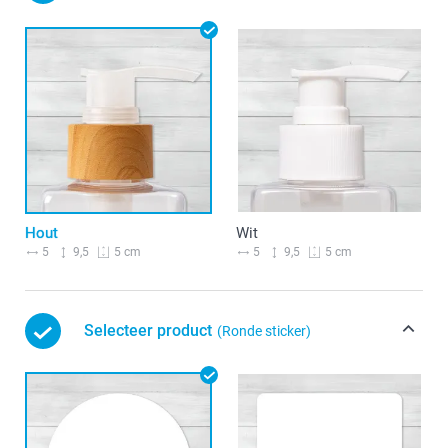
Hout
Wit
5
9,5
5
9,5
5 cm
5 cm
Selecteer product
(Ronde sticker)