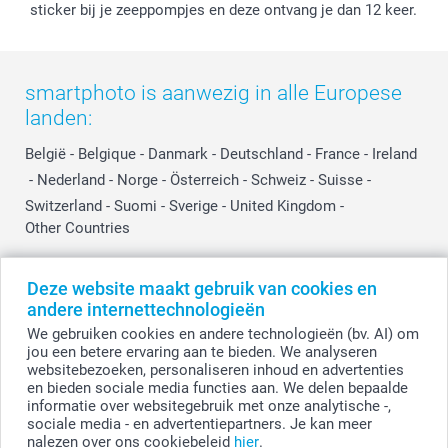
Investor Relations
Partnerships
sticker bij je zeeppompjes en deze ontvang je dan 12 keer.
Influencer partnerprogramma
smartphoto is aanwezig in alle Europese
landen:
België
-
Belgique
-
Danmark
-
Deutschland
-
France
-
Ireland
-
Nederland
-
Norge
-
Österreich
-
Schweiz
-
Suisse
-
Switzerland
-
Suomi
-
Sverige
-
United Kingdom
-
Other Countries
Deze website maakt gebruik van cookies en
Alle prijzen zijn in EURO (€) inclusief BTW en exclusief verzendkosten.
andere internettechnologieën
We gebruiken cookies en andere technologieën (bv. AI) om
jou een betere ervaring aan te bieden. We analyseren
websitebezoeken, personaliseren inhoud en advertenties
© smartphoto group. Alle rechten voorbehouden.
Disclaimer
en bieden sociale media functies aan. We delen bepaalde
informatie over websitegebruik met onze analytische -,
sociale media - en advertentiepartners. Je kan meer
nalezen over ons cookiebeleid
hier
.