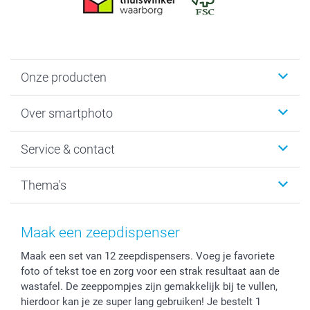
Onze producten
Foto's afdrukken
Over smartphoto
Fotoboeken
Wanddecoratie
smartphoto
Service & contact
Fotocadeaus
Vacatures
Kalenders & agenda's
Sitemap
Service & Contact
Thema's
Kaarten
Bestelproces
Tevredenheidsgarantie
Voorwaarden
Mijn account
Kerst
Herroepingsrecht
Mijn orderstatus
Baby
Maak een zeepdispenser
Privacy
smartbonus
Moederdag
Maak een set van 12 zeepdispensers. Voeg je favoriete
Cookiebeleid
smartfriends
Vaderdag
foto of tekst toe en zorg voor een strak resultaat aan de
Reviews
service@smartphoto.nl
Huwelijk
wastafel. De zeeppompjes zijn gemakkelijk bij te vullen,
Prijslijst
Affiliate partnerprogramma
hierdoor kan je ze super lang gebruiken! Je bestelt 1