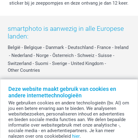
Investor Relations
Partnerships
sticker bij je zeeppompjes en deze ontvang je dan 12 keer.
Influencer partnerprogramma
smartphoto is aanwezig in alle Europese
landen:
België
-
Belgique
-
Danmark
-
Deutschland
-
France
-
Ireland
-
Nederland
-
Norge
-
Österreich
-
Schweiz
-
Suisse
-
Switzerland
-
Suomi
-
Sverige
-
United Kingdom
-
Other Countries
Deze website maakt gebruik van cookies en
Alle prijzen zijn in EURO (€) inclusief BTW en exclusief verzendkosten.
andere internettechnologieën
We gebruiken cookies en andere technologieën (bv. AI) om
jou een betere ervaring aan te bieden. We analyseren
websitebezoeken, personaliseren inhoud en advertenties
© smartphoto group. Alle rechten voorbehouden.
Disclaimer
en bieden sociale media functies aan. We delen bepaalde
informatie over websitegebruik met onze analytische -,
sociale media - en advertentiepartners. Je kan meer
nalezen over ons cookiebeleid
hier
.