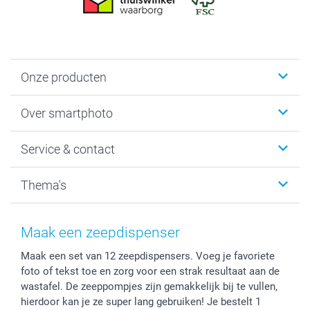
Onze producten
Foto's afdrukken
Over smartphoto
Fotoboeken
Wanddecoratie
smartphoto
Service & contact
Fotocadeaus
Vacatures
Kalenders & agenda's
Sitemap
Service & Contact
Thema's
Kaarten
Bestelproces
Tevredenheidsgarantie
Voorwaarden
Mijn account
Kerst
Herroepingsrecht
Mijn orderstatus
Baby
Maak een zeepdispenser
Privacy
smartbonus
Moederdag
Maak een set van 12 zeepdispensers. Voeg je favoriete
Cookiebeleid
smartfriends
Vaderdag
foto of tekst toe en zorg voor een strak resultaat aan de
Reviews
service@smartphoto.nl
Huwelijk
wastafel. De zeeppompjes zijn gemakkelijk bij te vullen,
Prijslijst
Affiliate partnerprogramma
hierdoor kan je ze super lang gebruiken! Je bestelt 1