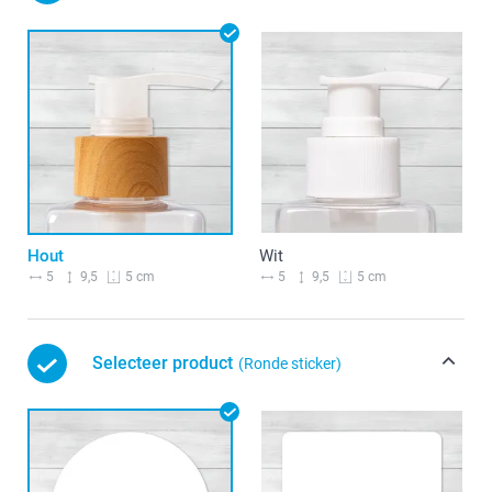
Hout
Wit
5
9,5
5
9,5
5 cm
5 cm
Selecteer product
(Ronde sticker)