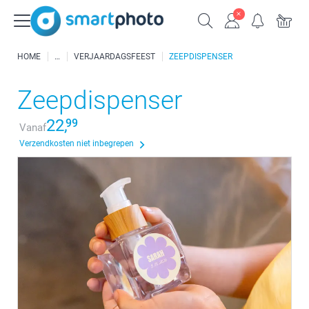
HOME
VERJAARDAGSFEEST
ZEEPDISPENSER
Zeepdispenser
22,
99
Vanaf
Verzendkosten niet inbegrepen