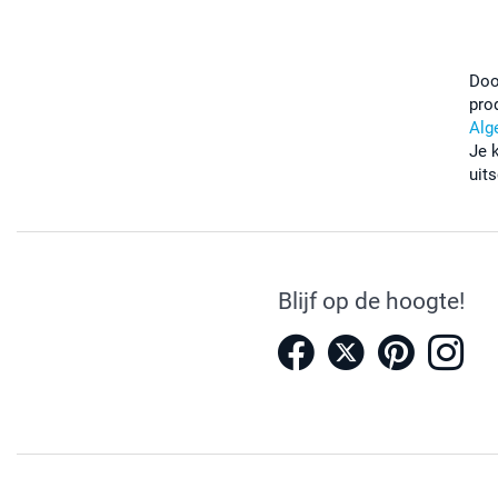
Doo
pro
Alg
Je 
uits
Blijf op de hoogte!