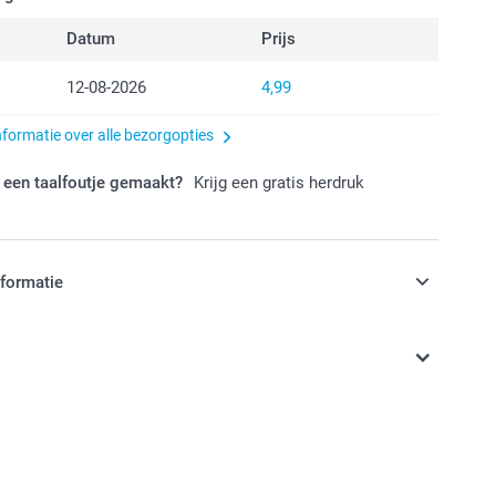
Datum
Prijs
12-08-2026
4,99
nformatie over alle bezorgopties
 een taalfoutje gemaakt?
Krijg een gratis herdruk
nformatie
jn in EURO (€) inclusief BTW en exclusief verzendkosten.