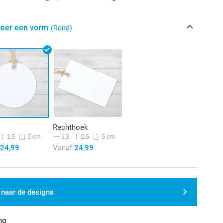
teer een vorm
(Rond)
Rechthoek
2,5
6,3
2,5
5 cm
5 cm
24,99
Vanaf
24,99
 naar de designs
ng