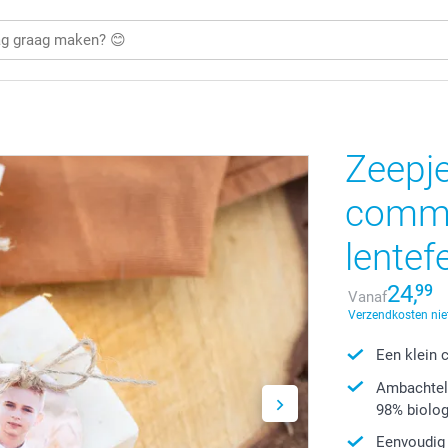
Zeepje
commu
lentef
24,
99
Vanaf
Verzendkosten nie
Een klein 
Ambachteli
98% biolog
Eenvoudig 