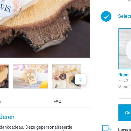
Selec
Rond
6,3
Vanaf
s
FAQ
Ga
rderen
dankcadeau. Deze gepersonaliseerde
Leveri