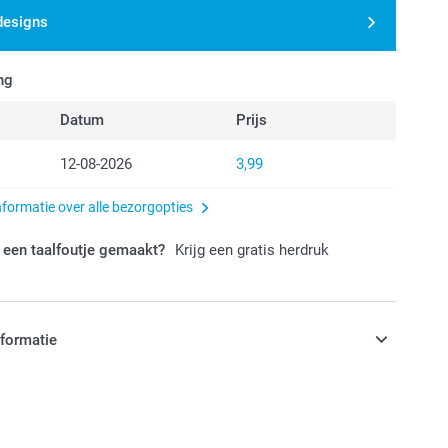
designs
ng
Datum
Prijs
12-08-2026
3,99
nformatie over alle bezorgopties
 een taalfoutje gemaakt?
Krijg een gratis herdruk
nformatie
jn in EURO (€) inclusief BTW en exclusief verzendkosten.