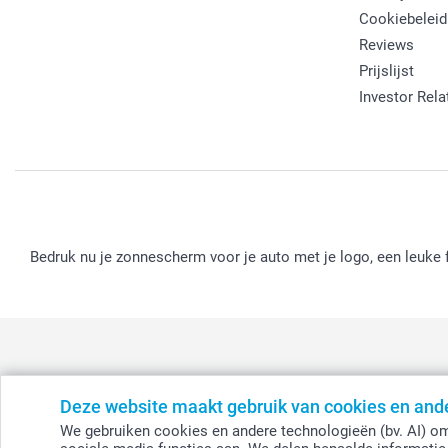
Cookiebeleid
Reviews
Prijslijst
Investor Rela
Bedruk nu je zonnescherm voor je auto met je logo, een leuke f
Deze website maakt gebruik van cookies en and
België
-
Belgique
-
Danmark
-
Deutschland
-
France
-
Ir
We gebruiken cookies en andere technologieën (bv. AI) om