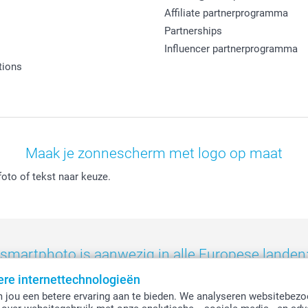
Affiliate partnerprogramma
Partnerships
Influencer partnerprogramma
tions
Maak je zonnescherm met logo op maat
oto of tekst naar keuze.
smartphoto is aanwezig in alle Europese landen
ere internettechnologieën
eland
-
Nederland
-
Norge
-
Österreich
-
Schweiz
-
Suisse
-
Switzerla
 jou een betere ervaring aan te bieden. We analyseren websitebezo