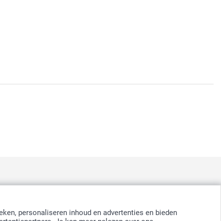
:
nd
-
Suomi
-
Sverige
-
United Kingdom
-
Other Countries
eken, personaliseren inhoud en advertenties en bieden