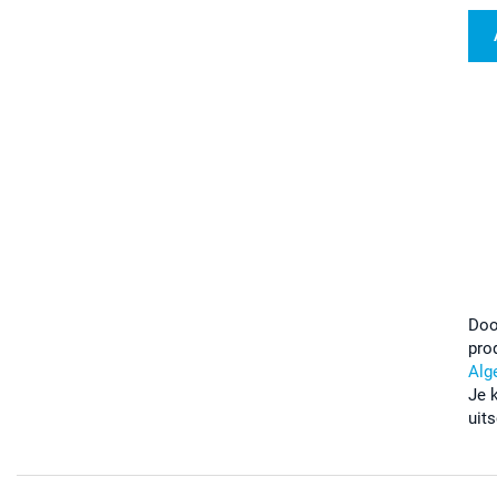
Doo
pro
Alg
Je 
uits