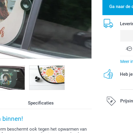
Ga naar de 
Leveri
Meer i
Heb je
Prijsi
Specificaties
n binnen!
Alle prijzen zi
cherm beschermt ook tegen het opwarmen van