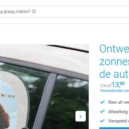
Ontwe
zonne
de au
13,
99
Vanaf
Verzendkosten nie
Kies uit v
Afwerking 
Verspreid 