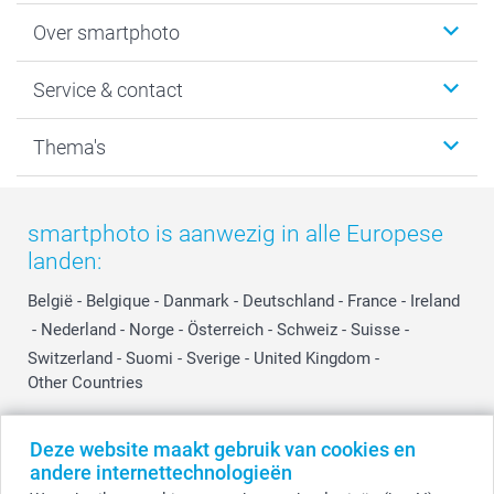
Foto's afdrukken
Over smartphoto
Fotoboeken
Wanddecoratie
smartphoto
Service & contact
Fotocadeaus
Vacatures
Kalenders & agenda's
Sitemap
Service & Contact
Thema's
Kaarten
Bestelproces
Tevredenheidsgarantie
Voorwaarden
Mijn account
Kerst
Herroepingsrecht
Mijn orderstatus
Baby
smartphoto is aanwezig in alle Europese
Privacy
smartbonus
Moederdag
landen:
Cookiebeleid
smartfriends
Vaderdag
Reviews
service@smartphoto.nl
Huwelijk
België
-
Belgique
-
Danmark
-
Deutschland
-
France
-
Ireland
Prijslijst
Affiliate partnerprogramma
-
Nederland
-
Norge
-
Österreich
-
Schweiz
-
Suisse
-
Investor Relations
Partnerships
Switzerland
-
Suomi
-
Sverige
-
United Kingdom
-
Other Countries
Influencer partnerprogramma
Deze website maakt gebruik van cookies en
Alle prijzen zijn in EURO (€) inclusief BTW en exclusief verzendkosten.
andere internettechnologieën