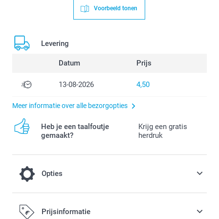
Voorbeeld tonen
Levering
Datum
Prijs
13-08-2026
4,50
Meer informatie over alle bezorgopties
Heb je een taalfoutje
Krijg een gratis
gemaakt?
herdruk
Opties
Bewaar je boek in deze moderne
Prijsinformatie
presentatiedoos