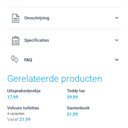
9,99 / stuk
Alle prijzen zijn in EURO (€) inclusief BTW en exclusief
Omschrijving
verzendkosten.
Opties, prijzen en beschikbaarheid
Specificaties
FAQ
Gerelateerde producten
Uitsprakenboekje
Teddy tas
17,99
39,99
Velours toilettas
Gastenboek
4 varianten
21,99
Vanaf
21,99