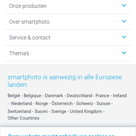
Onze producten
Foto's afdrukken
Over smartphoto
Fotoboeken
Wanddecoratie
smartphoto
Service & contact
Fotocadeaus
Vacatures
Kalenders & agenda's
Sitemap
Service & Contact
Thema's
Kaarten
Bestelproces
Tevredenheidsgarantie
Voorwaarden
Mijn account
Kerst
Herroepingsrecht
Mijn orderstatus
Baby
smartphoto is aanwezig in alle Europese
Privacy
smartbonus
Moederdag
landen:
Cookiebeleid
smartfriends
Vaderdag
Reviews
service@smartphoto.nl
Huwelijk
België
-
Belgique
-
Danmark
-
Deutschland
-
France
-
Ireland
Prijslijst
Affiliate partnerprogramma
-
Nederland
-
Norge
-
Österreich
-
Schweiz
-
Suisse
-
Investor Relations
Partnerships
Switzerland
-
Suomi
-
Sverige
-
United Kingdom
-
Other Countries
Influencer partnerprogramma