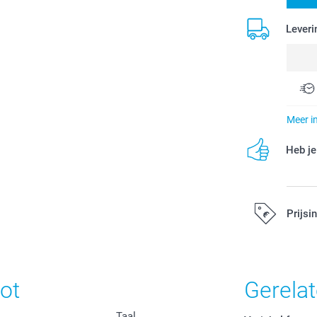
Leveri
Meer i
Heb je
Prijsi
Alle prijzen zi
ot
Gerela
Taal