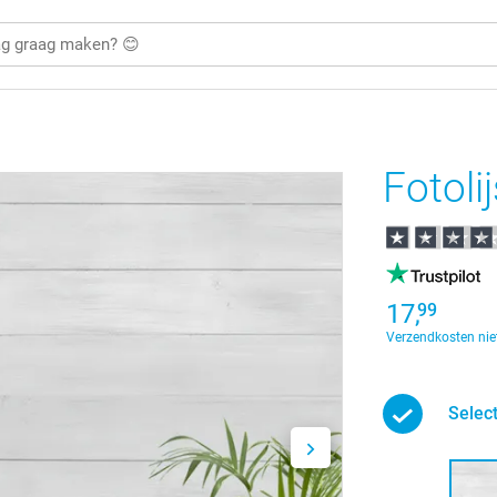
Fotolij
17,
99
Verzendkosten nie
Selec