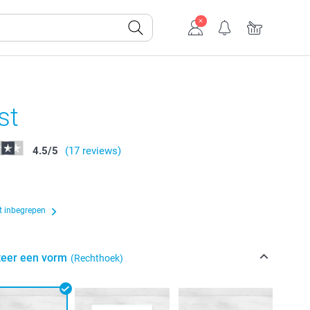
st
4.5
/
5
(17 reviews)
t inbegrepen
teer een vorm
(Rechthoek)