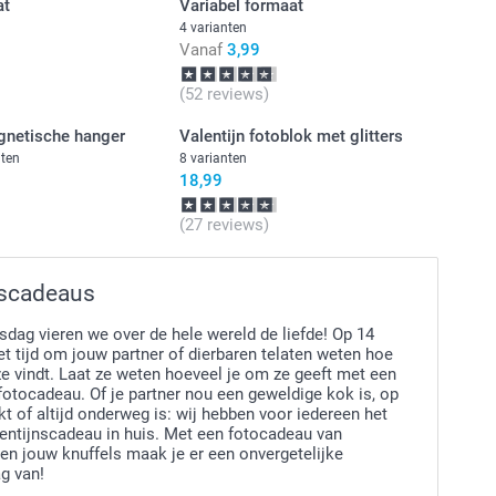
at
Variabel formaat
4 varianten
Vanaf
3,99
(52 reviews)
gnetische hanger
Valentijn fotoblok met glitters
nten
8 varianten
18,99
(27 reviews)
nscadeaus
sdag vieren we over de hele wereld de liefde! Op 14
het tijd om jouw partner of dierbaren telaten weten hoe
ze vindt. Laat ze weten hoeveel je om ze geeft met een
fotocadeau. Of je partner nou een geweldige kok is, op
t of altijd onderweg is: wij hebben voor iedereen het
lentijnscadeau in huis. Met een fotocadeau van
en jouw knuffels maak je er een onvergetelijke
g van!