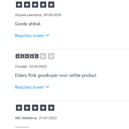
13:24
Veel plezier van de mooie foto's!
Douwe Laansma,
09-05-2026
Goede afdruk.
Reacties tonen
11-05-2026
12:07
Veel plezier van je bestelling!
Froukje,
10-04-2023
Elders flink goedkoper voor zelfde product
Reacties tonen
11-04-2023
12:50
Hartelijk dank voor je review. Spijtig te vernemen dat
product. Onze klantenservice stuurt je een bericht.
MFJ Miedema,
31-01-2023
------------