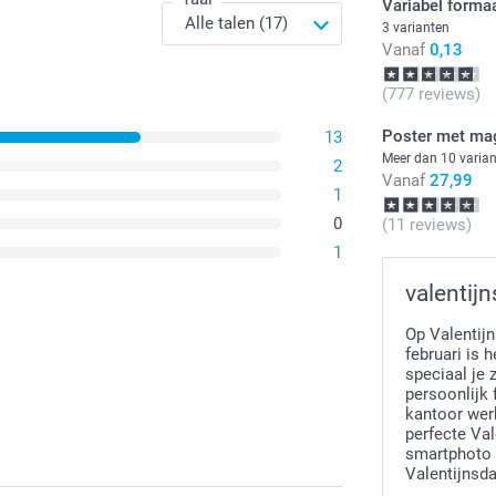
Variabel forma
3 varianten
Vanaf
0,13
(777 reviews)
Poster met ma
13
Meer dan 10 varia
2
Vanaf
27,99
1
0
(11 reviews)
1
valentij
Op Valentijn
februari is 
speciaal je 
persoonlijk 
kantoor werk
perfecte Va
smartphoto 
Valentijnsda