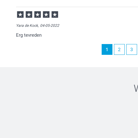
Yara de Kock,
04-05-2022
Erg tevreden
1
2
3