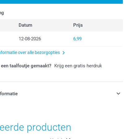
ng
Datum
Prijs
12-08-2026
6,99
nformatie over alle bezorgopties
 een taalfoutje gemaakt?
Krijg een gratis herdruk
nformatie
jn in EURO (€) inclusief BTW en exclusief verzendkosten.
teerde producten