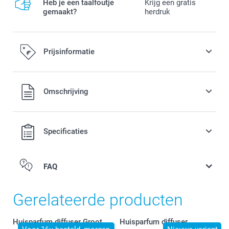
Heb je een taalfoutje
Krijg een gratis
gemaakt?
herdruk
Prijsinformatie
Alle prijzen zijn in EURO (€) inclusief BTW en exclusief
Omschrijving
verzendkosten.
Specificaties
FAQ
Gerelateerde producten
Huisparfum diffuser Groot
Huisparfum diffuser