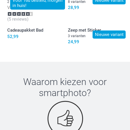
Voor 16u besteld, morgen
Nieuwe variant
2 varianten
8 varianten
in huis!
Vanaf
18,99
28,99
(5 reviews)
Cadeaupakket Bad
Zeep met Sticker
Nieuwe variant
52,99
3 varianten
24,99
Waarom kiezen voor
smartphoto
?