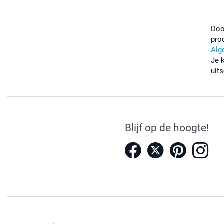
Doo
pro
Alg
Je 
uits
Blijf op de hoogte!