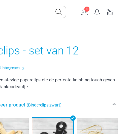
lips - set van 12
t inbegrepen
en stevige paperclips die de perfecte finishing touch geven
dankcadeautje.
teer product
(Binderclips zwart)