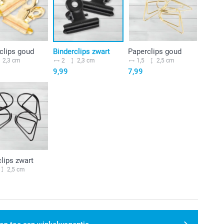
clips goud
Binderclips zwart
Paperclips goud
2,3 cm
2
2,3 cm
1,5
2,5 cm
9,99
7,99
lips zwart
2,5 cm