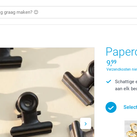
Paperc
9,
99
Verzendkosten nie
Schattige 
aan elk be
Selec