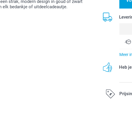
Vo
 een strak, modern design in goud of zwart
n elk bedankje of uitdeelcadeautje.
Leveri
Meer i
Heb je
Prijsi
Alle prijzen zi