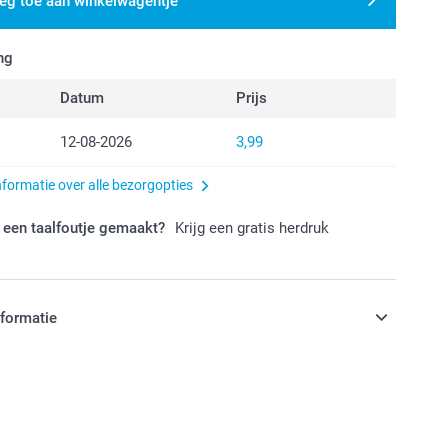
eg toe aan winkelwagentje
ng
Datum
Prijs
12-08-2026
3,99
nformatie over alle bezorgopties
 een taalfoutje gemaakt?
Krijg een gratis herdruk
nformatie
jn in EURO (€) inclusief BTW en exclusief verzendkosten.