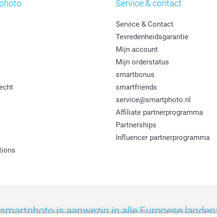
photo
Service & contact
Service & Contact
Tevredenheidsgarantie
Mijn account
Mijn orderstatus
smartbonus
echt
smartfriends
service@smartphoto.nl
Affiliate partnerprogramma
Partnerships
Influencer partnerprogramma
tions
smartphoto is aanwezig in alle Europese landen