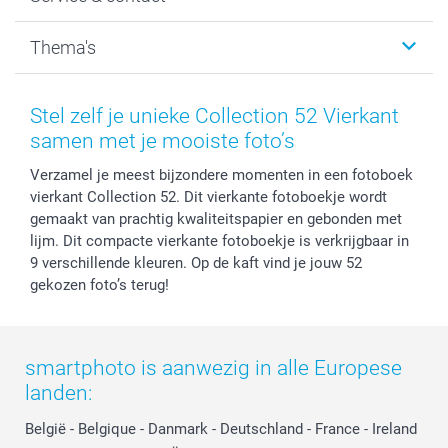
Fotocadeaus
Vacatures
Kalenders & agenda's
Sitemap
Service & Contact
Thema's
Kaarten
Bestelproces
Tevredenheidsgarantie
Voorwaarden
Mijn account
Kerst
Herroepingsrecht
Mijn orderstatus
Baby
Stel zelf je unieke Collection 52 Vierkant
Privacy
smartbonus
Moederdag
samen met je mooiste foto’s
Cookiebeleid
smartfriends
Vaderdag
Verzamel je meest bijzondere momenten in een fotoboek
Reviews
service@smartphoto.nl
Huwelijk
vierkant Collection 52. Dit vierkante fotoboekje wordt
Prijslijst
Affiliate partnerprogramma
gemaakt van prachtig kwaliteitspapier en gebonden met
Investor Relations
Partnerships
lijm. Dit compacte vierkante fotoboekje is verkrijgbaar in
Influencer partnerprogramma
9 verschillende kleuren. Op de kaft vind je jouw 52
gekozen foto’s terug!
smartphoto is aanwezig in alle Europese
landen:
België
-
Belgique
-
Danmark
-
Deutschland
-
France
-
Ireland