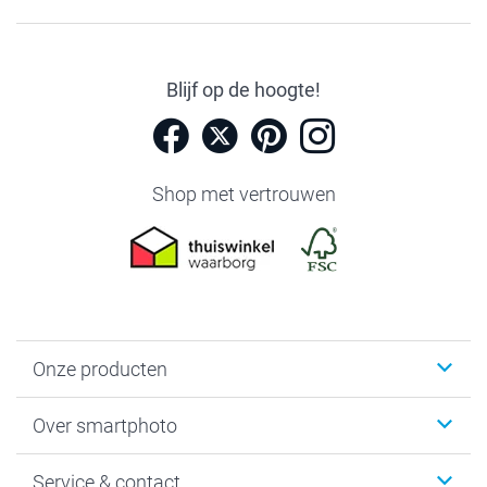
Blijf op de hoogte!
Shop met vertrouwen
Onze producten
Foto's afdrukken
Over smartphoto
Fotoboeken
Wanddecoratie
smartphoto
Service & contact