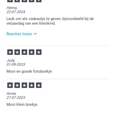
Bedankt voor je review. Wat leuk om te horen dat je
Henny,
een Collection boekje cadeau hebt gegeven voor een
22-01-2024
diploma uitreiking. Heel veel plezier voor de
ontvanger en graag tot een volgende keer!
Leuk om als cadeautje te geven, bijvoorbeeld bij de
verjaardag van een kleinkind.
Reacties tonen
23-01-2024
15:33
Bedankt voor je review. Een heel leuk idee om zo'n
Judy,
boekje kado te geven aan je kleinkind! Wat fijn te
01-09-2023
horen dat je tevreden bent over de boekjes. We zien
je graag nog eens terug bij Smartphoto!
Mooi en goede fotoboekje
Annie,
27-07-2023
Mooi klein boekje.