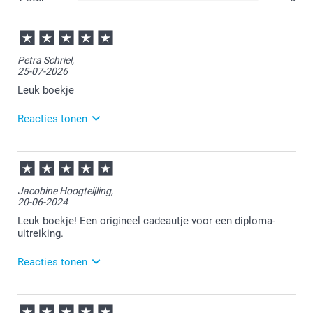
Petra Schriel,
25-07-2026
Leuk boekje
Reacties tonen
28-07-2026
14:40
Veel plezier van het boekje!
Jacobine Hoogteijling,
20-06-2024
Leuk boekje! Een origineel cadeautje voor een diploma-
uitreiking.
Reacties tonen
20-06-2024
16:47