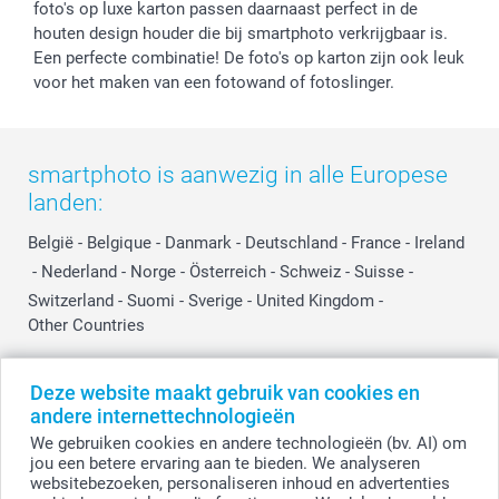
Prijslijst
Affiliate partnerprogramma
foto's op luxe karton passen daarnaast perfect in de
Investor Relations
Partnerships
houten design houder die bij smartphoto verkrijgbaar is.
Een perfecte combinatie! De foto's op karton zijn ook leuk
Influencer partnerprogramma
voor het maken van een fotowand of fotoslinger.
smartphoto is aanwezig in alle Europese
landen:
België
-
Belgique
-
Danmark
-
Deutschland
-
France
-
Ireland
-
Nederland
-
Norge
-
Österreich
-
Schweiz
-
Suisse
-
Switzerland
-
Suomi
-
Sverige
-
United Kingdom
-
Other Countries
Deze website maakt gebruik van cookies en
Alle prijzen zijn in EURO (€) inclusief BTW en exclusief verzendkosten.
andere internettechnologieën
We gebruiken cookies en andere technologieën (bv. AI) om
jou een betere ervaring aan te bieden. We analyseren
websitebezoeken, personaliseren inhoud en advertenties
© smartphoto group. Alle rechten voorbehouden.
Disclaimer