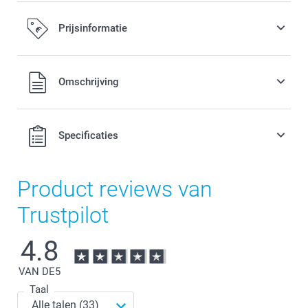
Bestel een Design Fotohouder
Prijsinformatie
8,00 / stuk
Vanaf
Alle prijzen zijn in EURO (€) inclusief BTW en exclusief
Omschrijving
Opties, prijzen en beschikbaarheid
verzendkosten.
Specificaties
Product reviews van
Trustpilot
4.8
VAN DE
5
Taal