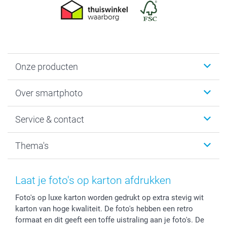
Onze producten
Foto's afdrukken
Over smartphoto
Fotoboeken
Wanddecoratie
smartphoto
Service & contact
Fotocadeaus
Vacatures
Kalenders & agenda's
Sitemap
Service & Contact
Thema's
Kaarten
Bestelproces
Tevredenheidsgarantie
Voorwaarden
Mijn account
Kerst
Herroepingsrecht
Mijn orderstatus
Baby
Laat je foto's op karton afdrukken
Privacy
smartbonus
Moederdag
Foto's op luxe karton worden gedrukt op extra stevig wit
Cookiebeleid
smartfriends
Vaderdag
karton van hoge kwaliteit. De foto's hebben een retro
Reviews
service@smartphoto.nl
Huwelijk
formaat en dit geeft een toffe uistraling aan je foto's. De