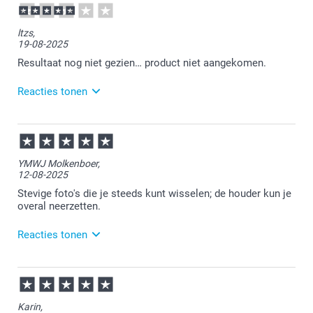
12:47
Bedankt voor je review. Heel fijn dat je blij bent met
ltzs,
je ontvangen foto's. Heel veel plezier er van!
19-08-2025
Resultaat nog niet gezien… product niet aangekomen.
Reacties tonen
20-08-2025
11:02
Bedankt voor je review. Ik zie dat je inmiddels de
YMWJ Molkenboer,
kaarten in ontvangst hebt genomen. Hopelijk zijn ze
12-08-2025
naar wens. Heel veel plezier er van!
Stevige foto's die je steeds kunt wisselen; de houder kun je
overal neerzetten.
Reacties tonen
13-08-2025
09:09
Wat fijn dat je zo tevreden bent over je bestelling.
Karin,