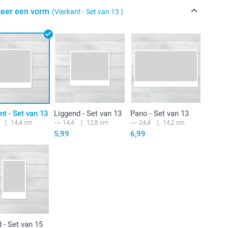
teer een vorm
(Vierkant - Set van 13 )
nt - Set van 13
Liggend - Set van 13
Pano - Set van 13
14,4 cm
14,4
12,8 cm
24,4
14,2 cm
5,99
6,99
 - Set van 15