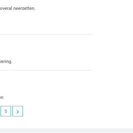
 overal neerzetten.
vering.
en
5