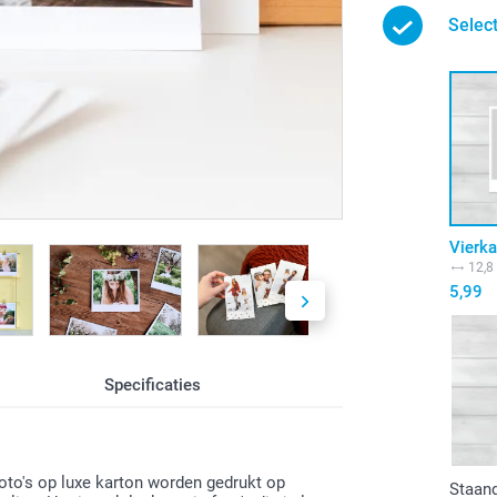
Selec
Vierka
12,8
5,99
Specificaties
to's op luxe karton worden gedrukt op
Staand