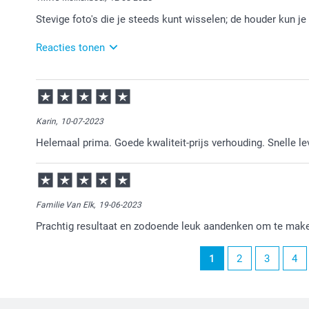
Stevige foto's die je steeds kunt wisselen; de houder kun je
Reacties tonen
13-08-2025
09:09
Wat fijn dat je zo tevreden bent over je bestelling.
Karin,
10-07-2023
Graag tot ziens bij smartphoto!
Helemaal prima. Goede kwaliteit-prijs verhouding. Snelle le
Familie Van Elk,
19-06-2023
Prachtig resultaat en zodoende leuk aandenken om te mak
1
2
3
4