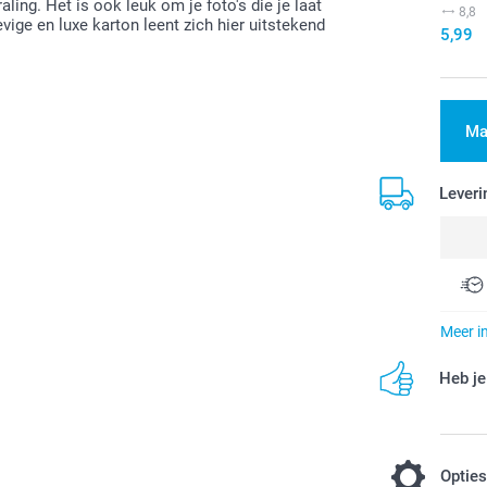
ing. Het is ook leuk om je foto's die je laat
8,8
vige en luxe karton leent zich hier uitstekend
5,99
Ma
Leveri
Meer i
Heb je
Optie