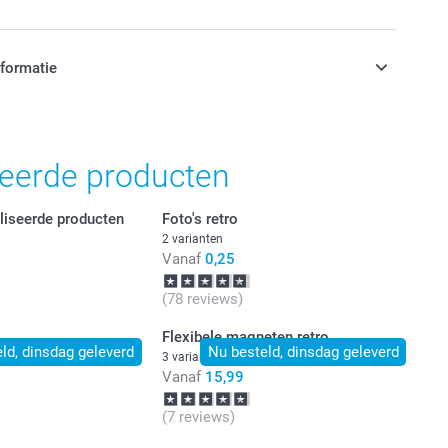
 Design Fotohouder
nformatie
stuk
jn in EURO (€) inclusief BTW en exclusief verzendkosten.
 en beschikbaarheid
teerde producten
liseerde producten
Foto's retro
2 varianten
Vanaf
0,25
(78 reviews)
Flexibele magneten retro
ld, dinsdag geleverd
Nu besteld, dinsdag geleverd
nten
3 varianten
Vanaf
15,99
(7 reviews)