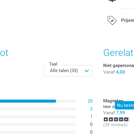
Bestel een
Prijsi
8,00 / 
Vanaf
Alle prijzen zi
Opties, prijzen
ot
Gerela
Taal
Niet gepersona
Vanaf
4,00
Magneten
29
Nu beste
Meer dan 10 varia
3
Vanaf
7,99
1
0
(38 reviews)
0