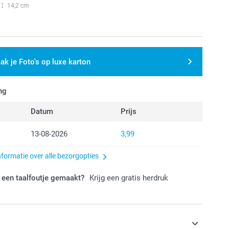
14,2 cm
ak je Foto's op luxe karton
ng
Datum
Prijs
13-08-2026
3,99
nformatie over alle bezorgopties
 een taalfoutje gemaakt?
Krijg een gratis herdruk
s