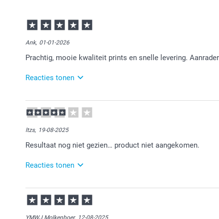
Ank,
01-01-2026
Prachtig, mooie kwaliteit prints en snelle levering. Aanrader
Reacties tonen
02-01-2026
12:47
Bedankt voor je review. Heel fijn dat je blij bent met 
ltzs,
19-08-2025
Resultaat nog niet gezien… product niet aangekomen.
Reacties tonen
20-08-2025
11:02
Bedankt voor je review. Ik zie dat je inmiddels de ka
ze naar wens. Heel veel plezier er van!
YMWJ Molkenboer,
12-08-2025