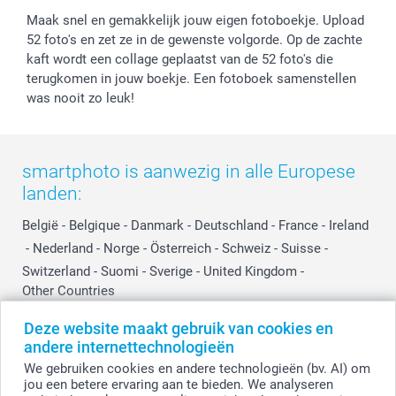
Cookiebeleid
smartfriends
Vaderdag
Maak snel en gemakkelijk jouw eigen fotoboekje. Upload
Reviews
service@smartphoto.nl
Huwelijk
52 foto's en zet ze in de gewenste volgorde. Op de zachte
Prijslijst
Affiliate partnerprogramma
kaft wordt een collage geplaatst van de 52 foto's die
Investor Relations
Partnerships
terugkomen in jouw boekje. Een fotoboek samenstellen
Influencer partnerprogramma
was nooit zo leuk!
smartphoto is aanwezig in alle Europese
landen:
België
-
Belgique
-
Danmark
-
Deutschland
-
France
-
Ireland
-
Nederland
-
Norge
-
Österreich
-
Schweiz
-
Suisse
-
Switzerland
-
Suomi
-
Sverige
-
United Kingdom
-
Other Countries
Deze website maakt gebruik van cookies en
andere internettechnologieën
Alle prijzen zijn in EURO (€) inclusief BTW en exclusief verzendkosten.
We gebruiken cookies en andere technologieën (bv. AI) om
jou een betere ervaring aan te bieden. We analyseren