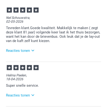
Nel Schouwstra,
02-05-2026
Tevreden klant.Goede kwaliteit. Makkelijk te maken ( zegt
deze klant 81 jaar) volgende keer laat ik het thuis bezorgen,
want het kan door de brievenbus. Ook leuk dat je de lay-out
van de kaft zelf kunt kiezen.
Reacties tonen
04-05-2026
12:38
Bedankt voor je review. Wat leuk om te horen dat je
Helma Peelen,
een collection boekje bij ons hebt besteld en hier
18-04-2026
tevreden over bent. Heel veel plezier ervan!
Super snelle service.
Reacties tonen