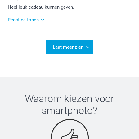
Heel leuk cadeau kunnen geven.
Reacties tonen
30-10-2025
10:06
Bedankt voor je review. Wat leuk om te horen dat je
Laat meer zien
bij ons een mooi cadeautje hebt gemaakt in de vorm
van een fotoboekje. Wellicht tot een volgende keer!
11:29
Dat denk ik wel 😉
Waarom kiezen voor
smartphoto
?