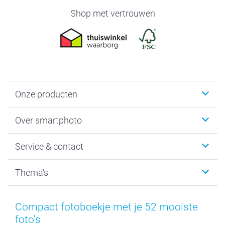
Shop met vertrouwen
Onze producten
Foto's afdrukken
Over smartphoto
Fotoboeken
Wanddecoratie
smartphoto
Service & contact
Fotocadeaus
Vacatures
Kalenders & agenda's
Sitemap
Service & Contact
Thema's
Kaarten
Bestelproces
Tevredenheidsgarantie
Voorwaarden
Mijn account
Kerst
Herroepingsrecht
Mijn orderstatus
Baby
Compact fotoboekje met je 52 mooiste
Privacy
smartbonus
Moederdag
foto's