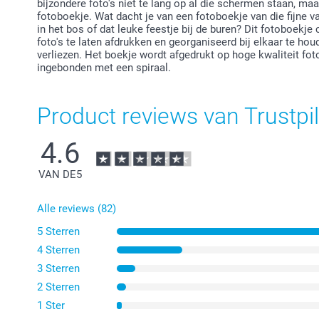
bijzondere foto's niet te lang op al die schermen staan, maar
fotoboekje. Wat dacht je van een fotoboekje van die fijne 
in het bos of dat leuke feestje bij de buren? Dit fotoboekj
foto's te laten afdrukken en georganiseerd bij elkaar te ho
verliezen. Het boekje wordt afgedrukt op hoge kwaliteit fo
ingebonden met een spiraal.
Product reviews van Trustpil
4.6
VAN DE
5
Alle reviews (82)
5 Sterren
4 Sterren
3 Sterren
2 Sterren
1 Ster