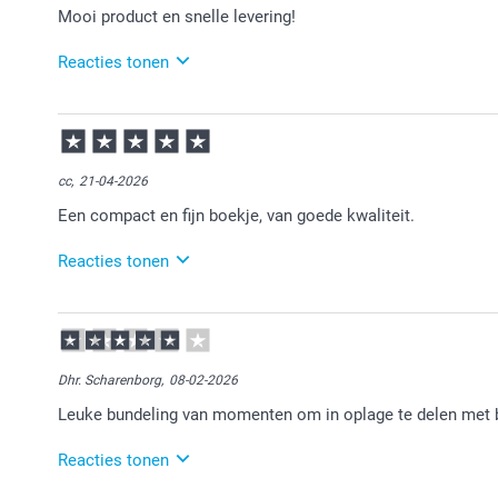
Mooi product en snelle levering!
Reacties tonen
15-05-2026
13:43
Bedankt voor je review. Fijn dat je blij bent met je fo
cc,
21-04-2026
Een compact en fijn boekje, van goede kwaliteit.
Reacties tonen
22-04-2026
10:05
Bedankt voor je review. Heel fijn dat je blij bent met 
er van!
Dhr. Scharenborg,
08-02-2026
Leuke bundeling van momenten om in oplage te delen met
Reacties tonen