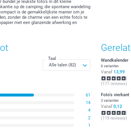
 bundel je leukste foto's in dit kleine
vakantie op de camping, die spontane wandeling
e compact is de gemakkelijkste manier om je
Alle prijzen zi
uden, zonder de charme van een echte foto's te
topapier met een glanzende afwerking en
ot
Gerela
Taal
Wandkalender
6 varianten
Vanaf
13,99
(177 reviews)
Foto's vierkant
61
3 varianten
14
Vanaf
0,12
4
2
(119 reviews)
1