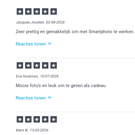
Jacques Joosten,
02-08-2026
Zeer prettig en gemakkelijk om met Smartphoto te werken.
Reacties tonen
03-08-2026
12:14
Dat is leuk om te lezen.
Eva Huisman,
10-07-2026
Heel veel plezier van je bestelling!
Mooie foto’s en leuk om te geven als cadeau.
Reacties tonen
14-07-2026
13:54
Bedankt voor je review. Leuk om te horen dat je blij
fotoboekje. Dit is zeker een heel leuk idee om als ca
klant N,
13-05-2026