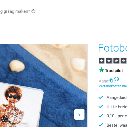
Fotob
6,
99
Vanaf
Verzendkosten nie
Aangeduide
Uit te brei
0,10
- per e
Bestel waa