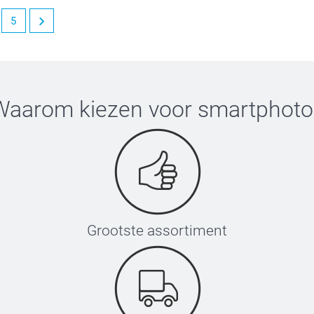
5
 tevreden bent over onze compact fotoboekjes.
eer.
Waarom kiezen voor
smartphoto
Grootste assortiment