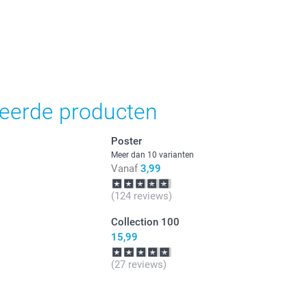
jn in EURO (€) inclusief BTW en exclusief verzendkosten.
teerde producten
Poster
Meer dan 10 varianten
Vanaf
3,99
(124 reviews)
Collection 100
15,99
(27 reviews)