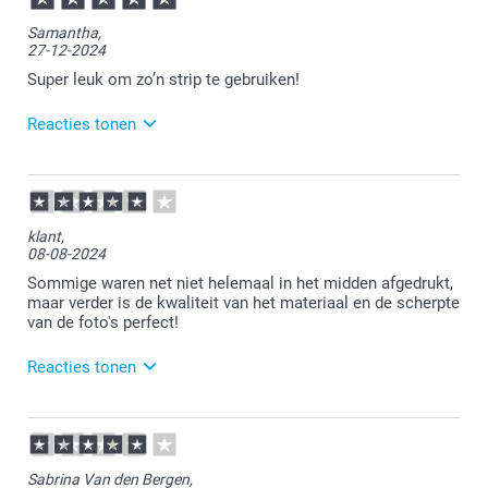
Samantha,
27-12-2024
Super leuk om zo’n strip te gebruiken!
Reacties tonen
27-12-2024
12:31
Bedankt voor je review. Fijn dat je blij bent met je
klant,
fotostrip. Een super leuke manier om je
08-08-2024
herinneringen mee te bewaren. Heel veel plezier er
van!
Sommige waren net niet helemaal in het midden afgedrukt,
maar verder is de kwaliteit van het materiaal en de scherpte
van de foto's perfect!
Reacties tonen
09-08-2024
13:35
Wat fijn dat je blij bent met de kwaliteit van de
Sabrina Van den Bergen,
fotostrips. Jammer dat je niet helemaal tevreden