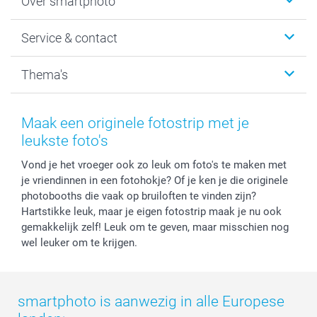
Over smartphoto
Fotoboeken
Wanddecoratie
smartphoto
Service & contact
Fotocadeaus
Vacatures
Kalenders & agenda's
Sitemap
Service & Contact
Thema's
Kaarten
Bestelproces
Tevredenheidsgarantie
Voorwaarden
Mijn account
Kerst
Herroepingsrecht
Mijn orderstatus
Baby
Maak een originele fotostrip met je
Privacy
smartbonus
Moederdag
leukste foto's
Cookiebeleid
smartfriends
Vaderdag
Vond je het vroeger ook zo leuk om foto's te maken met
Reviews
service@smartphoto.nl
Huwelijk
je vriendinnen in een fotohokje? Of je ken je die originele
Prijslijst
Affiliate partnerprogramma
photobooths die vaak op bruiloften te vinden zijn?
Investor Relations
Partnerships
Hartstikke leuk, maar je eigen fotostrip maak je nu ook
Influencer partnerprogramma
gemakkelijk zelf! Leuk om te geven, maar misschien nog
wel leuker om te krijgen.
smartphoto is aanwezig in alle Europese