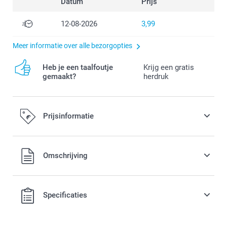
Datum
Prijs
12-08-2026
3,99
Meer informatie over alle bezorgopties
Heb je een taalfoutje
Krijg een gratis
gemaakt?
herdruk
Prijsinformatie
Alle prijzen zijn in EURO (€) inclusief BTW en exclusief
Omschrijving
verzendkosten.
Specificaties