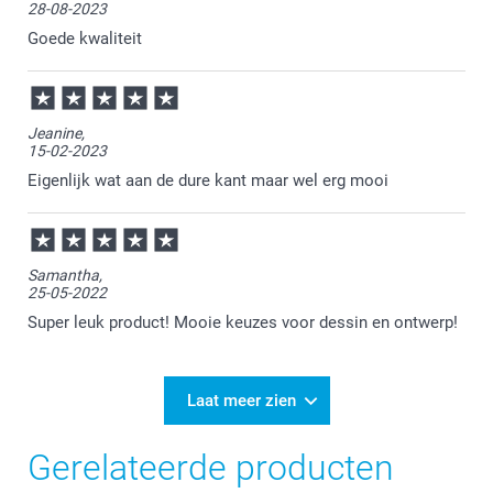
28-08-2023
bent over de positie van sommige foto's. Wanneer je
niet helemaal tevreden bent over je bestelling mag je
Goede kwaliteit
altijd contact opnemen met onze klantenservice
(service@smartphoto.nl). Wij kijken graag met je
mee naar een passende oplossing!
Jeanine,
15-02-2023
Eigenlijk wat aan de dure kant maar wel erg mooi
Samantha,
25-05-2022
Super leuk product! Mooie keuzes voor dessin en ontwerp!
Laat meer zien
Gerelateerde producten