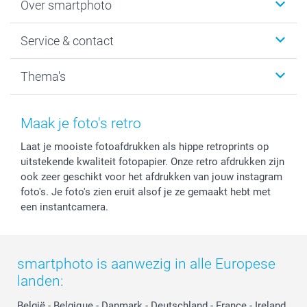
Over smartphoto
Fotoboeken
Wanddecoratie
smartphoto
Service & contact
Fotocadeaus
Vacatures
Kalenders & agenda's
Sitemap
Service & Contact
Thema's
Kaarten
Bestelproces
Tevredenheidsgarantie
Voorwaarden
Mijn account
Kerst
Herroepingsrecht
Mijn orderstatus
Baby
Maak je foto's retro
Privacy
smartbonus
Moederdag
Laat je mooiste fotoafdrukken als hippe retroprints op
Cookiebeleid
smartfriends
Vaderdag
uitstekende kwaliteit fotopapier. Onze retro afdrukken zijn
Reviews
service@smartphoto.nl
Huwelijk
ook zeer geschikt voor het afdrukken van jouw instagram
Prijslijst
Affiliate partnerprogramma
foto's. Je foto's zien eruit alsof je ze gemaakt hebt met
Investor Relations
Partnerships
een instantcamera.
Influencer partnerprogramma
smartphoto is aanwezig in alle Europese
landen:
België
-
Belgique
-
Danmark
-
Deutschland
-
France
-
Ireland