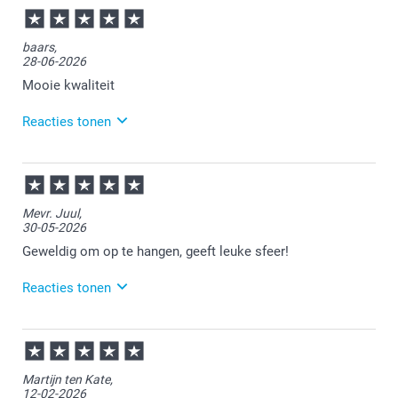
baars,
28-06-2026
Mooie kwaliteit
Reacties tonen
29-06-2026
14:57
Bedankt voor je review. Fijn om te horen dat je
Mevr. Juul,
tevreden bent over je ontvangen retrofoto's. Heel
30-05-2026
veel plezier ervan!
Geweldig om op te hangen, geeft leuke sfeer!
Reacties tonen
01-06-2026
13:28
Veel plezier van je bestelling!
Martijn ten Kate,
12-02-2026