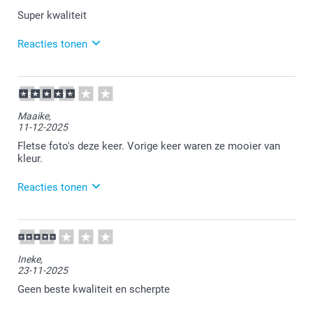
Super kwaliteit
Reacties tonen
13-02-2026
14:05
Bedankt voor je review. Heel fijn dat je tevreden bent
Maaike,
met de kwaliteit. Veel plezier van de fotoprints!
11-12-2025
Fletse foto's deze keer. Vorige keer waren ze mooier van
kleur.
Reacties tonen
16-12-2025
13:14
Dat is vervelend om te lezen. Als je niet tevreden
Ineke,
bent, mag je ons daardoor een mail sturen. Wij
23-11-2025
kijken graag met je mee.
Geen beste kwaliteit en scherpte