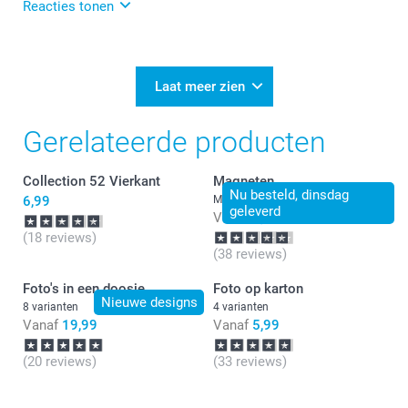
Reacties tonen
24-11-2025
12:56
Bedankt voor je bericht.
Laat meer zien
Dat is heel vervelend te lezen.
Gerelateerde producten
Je mag ons hierover een mail sturen.
Collection 52 Vierkant
Magneten
Wij kijken graag met je mee.
Nu besteld, dinsdag
6,99
Meer dan 10 varianten
geleverd
Vanaf
7,99
(18 reviews)
(38 reviews)
Foto's in een doosje
Foto op karton
Nieuwe designs
8 varianten
4 varianten
Vanaf
19,99
Vanaf
5,99
(20 reviews)
(33 reviews)