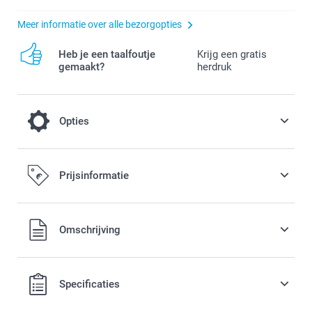
Meer informatie over alle bezorgopties
Heb je een taalfoutje
Krijg een gratis
gemaakt?
herdruk
Opties
Kleureffect
Prijsinformatie
Gratis
Alle prijzen zijn in EURO (€) inclusief BTW en exclusief
Omschrijving
verzendkosten.
Zwart-Wit
Sepia
Specificaties