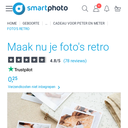
HOME
GEBOORTE
CADEAU VOOR PETER EN METER
FOTO'S RETRO
Maak nu je foto's retro
4.8
/
5
(78 reviews)
0,
25
Verzendkosten niet inbegrepen