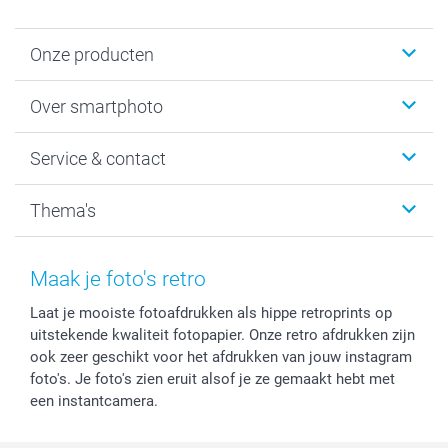
Onze producten
Foto's afdrukken
Over smartphoto
Fotoboeken
Wanddecoratie
smartphoto
Service & contact
Fotocadeaus
Vacatures
Kalenders & agenda's
Sitemap
Service & Contact
Thema's
Kaarten
Bestelproces
Tevredenheidsgarantie
Voorwaarden
Mijn account
Kerst
Herroepingsrecht
Mijn orderstatus
Baby
Maak je foto's retro
Privacy
smartbonus
Moederdag
Laat je mooiste fotoafdrukken als hippe retroprints op
Cookiebeleid
smartfriends
Vaderdag
uitstekende kwaliteit fotopapier. Onze retro afdrukken zijn
Reviews
service@smartphoto.nl
Huwelijk
ook zeer geschikt voor het afdrukken van jouw instagram
Prijslijst
Affiliate partnerprogramma
foto's. Je foto's zien eruit alsof je ze gemaakt hebt met
Investor Relations
Partnerships
een instantcamera.
Influencer partnerprogramma