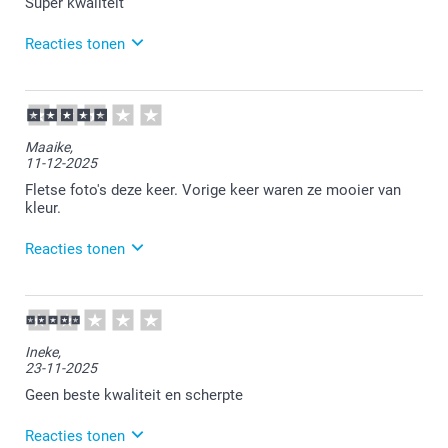
Super kwaliteit
Reacties tonen
13-02-2026
14:05
Bedankt voor je review. Heel fijn dat je tevreden bent
Maaike,
met de kwaliteit. Veel plezier van de fotoprints!
11-12-2025
Fletse foto's deze keer. Vorige keer waren ze mooier van
kleur.
Reacties tonen
16-12-2025
13:14
Dat is vervelend om te lezen. Als je niet tevreden
Ineke,
bent, mag je ons daardoor een mail sturen. Wij
23-11-2025
kijken graag met je mee.
Geen beste kwaliteit en scherpte
Reacties tonen