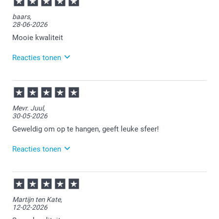
baars,
28-06-2026
Mooie kwaliteit
Reacties tonen
29-06-2026
14:57
Bedankt voor je review. Fijn om te horen dat je
Mevr. Juul,
tevreden bent over je ontvangen retrofoto's. Heel
30-05-2026
veel plezier ervan!
Geweldig om op te hangen, geeft leuke sfeer!
Reacties tonen
01-06-2026
13:28
Veel plezier van je bestelling!
Martijn ten Kate,
12-02-2026