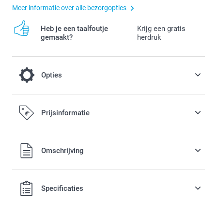
Meer informatie over alle bezorgopties
Heb je een taalfoutje
Krijg een gratis
gemaakt?
herdruk
Opties
Kleureffect
Prijsinformatie
Gratis
Alle prijzen zijn in EURO (€) inclusief BTW en exclusief
Omschrijving
verzendkosten.
Zwart-Wit
Sepia
Specificaties