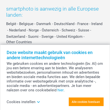
smartphoto is aanwezig in alle Europese
landen:
België
-
Belgique
-
Danmark
-
Deutschland
-
France
-
Ireland
-
Nederland
-
Norge
-
Österreich
-
Schweiz
-
Suisse
-
Switzerland
-
Suomi
-
Sverige
-
United Kingdom
-
Other Countries
Deze website maakt gebruik van cookies en
andere internettechnologieën
Alle prijzen zijn in EURO (€) inclusief BTW en exclusief verzendkosten.
We gebruiken cookies en andere technologieën (bv. AI) om
jou een betere ervaring aan te bieden. We analyseren
websitebezoeken, personaliseren inhoud en advertenties
en bieden sociale media functies aan. We delen bepaalde
© smartphoto group. Alle rechten voorbehouden.
Disclaimer
informatie over websitegebruik met onze analytische -,
sociale media - en advertentiepartners. Je kan meer
nalezen over ons cookiebeleid
hier
.
Creëer je Retro foto's 8,6 x 10,2
Cookies instellen
Alle cookies toestaan