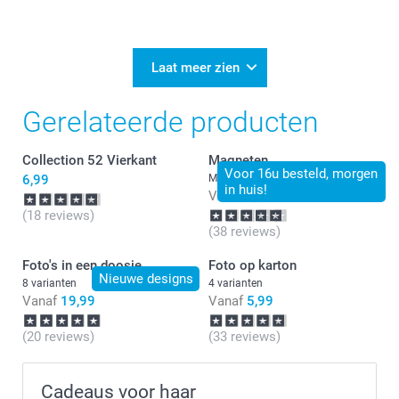
24-11-2025
12:56
Bedankt voor je bericht.
Laat meer zien
Dat is heel vervelend te lezen.
Gerelateerde producten
Je mag ons hierover een mail sturen.
Collection 52 Vierkant
Magneten
Wij kijken graag met je mee.
Voor 16u besteld, morgen
6,99
Meer dan 10 varianten
in huis!
Vanaf
7,99
(18 reviews)
(38 reviews)
Foto's in een doosje
Foto op karton
Nieuwe designs
8 varianten
4 varianten
Vanaf
19,99
Vanaf
5,99
(20 reviews)
(33 reviews)
Cadeaus voor haar